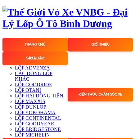
TRANG CHỦ
GIỚI THIỆU
SẢN PHẨM
LỐP ADVENZA
CÁC DÒNG LỐP
KHÁC
LỐP GOODRIDE
LỐP OTANI
KIẾN THỨC CHĂM SÓC XE
LỐP HAI ĐỒNG TIỀN
LỐP MAXXIS
LỐP DUNLOP
LỐP YOKOHAMA
LỐP CONTINENTAL
LỐP GOODYEAR
LỐP BRIDGESTONE
LỐP MICHELIN