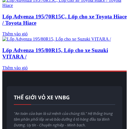
Lốp Advenza 195/70R15C, Lốp cho xe Toyota Hiace
/ Toyota Hiace
Thêm vào giỏ
Lốp Advenza 195/80R15, Lốp cho xe Suzuki
VITARA /
Thêm vào giỏ
THẾ GIỚI VỎ XE VNBG
"An toàn của bạn là sứ mệnh của chúng tôi." Hệ thống trung
tâm phân phối lốp xe và bảo dưỡng ô tô hàng đầu tại Bình
Dương. Uy tín - Chuyên nghiệp - Minh bạch.