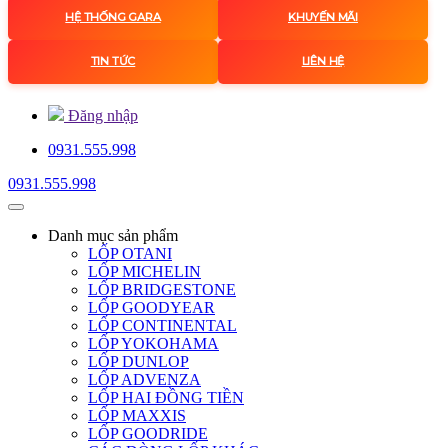
HỆ THỐNG GARA
KHUYẾN MÃI
TIN TỨC
LIÊN HỆ
Đăng nhập
0931.555.998
0931.555.998
Danh mục
sản phẩm
LỐP OTANI
LỐP MICHELIN
LỐP BRIDGESTONE
LỐP GOODYEAR
LỐP CONTINENTAL
LỐP YOKOHAMA
LỐP DUNLOP
LỐP ADVENZA
LỐP HAI ĐỒNG TIỀN
LỐP MAXXIS
LỐP GOODRIDE