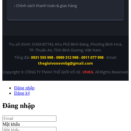
› Chính sách thanh toán & giao hàng
Trụ sở chính: 5/434 ĐT743, Khu Phố Bình Đáng, Phường Bình Hoà,
TP. Thuận An, Tỉnh Bình Dương, Việt Nam.
Tổng đài:
0931 555 998 - 0989 312 998 - 0911 077 998
- Email:
thegioivoxevnbg@gmail.com
Copyright © CÔNG TY TNHH THẾ GIỚI VỎ XE
.VNBG
. All Rights Reserved.
Đăng nhập
Đăng ký
Đăng nhập
Mật khẩu