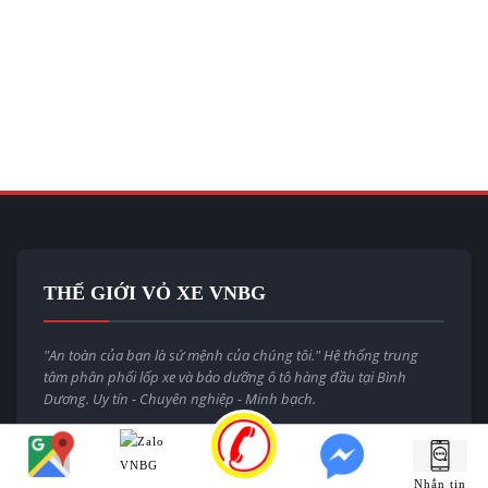
THẾ GIỚI VỎ XE VNBG
"An toàn của bạn là sứ mệnh của chúng tôi." Hệ thống trung
tâm phân phối lốp xe và bảo dưỡng ô tô hàng đầu tại Bình
Dương. Uy tín - Chuyên nghiệp - Minh bạch.
Email:
thegioivoxevnbg@gmail.com
Website:
thegioivoxe.com.vn
Nhắn tin