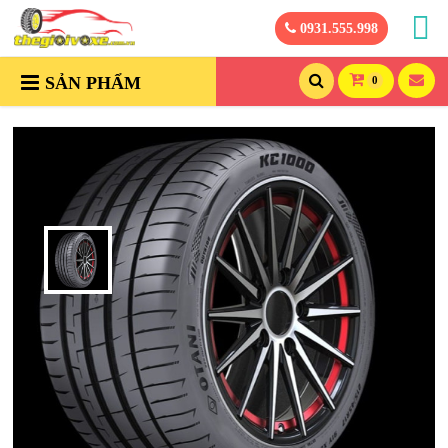
0931.555.998
SẢN PHẨM
0