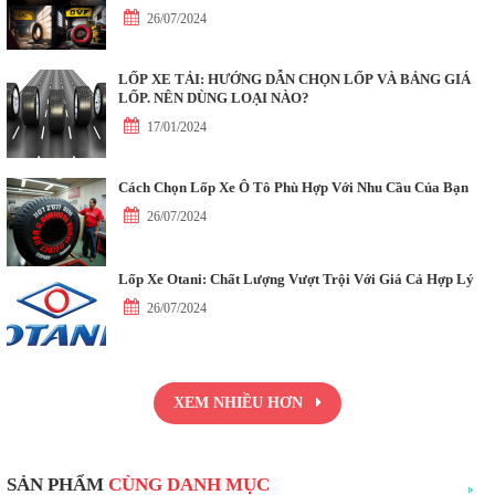
26/07/2024
LỐP XE TẢI: HƯỚNG DẪN CHỌN LỐP VÀ BẢNG GIÁ
LỐP. NÊN DÙNG LOẠI NÀO?
17/01/2024
Cách Chọn Lốp Xe Ô Tô Phù Hợp Với Nhu Cầu Của Bạn
26/07/2024
Lốp Xe Otani: Chất Lượng Vượt Trội Với Giá Cả Hợp Lý
26/07/2024
XEM NHIỀU HƠN
SẢN PHẨM
CÙNG DANH MỤC