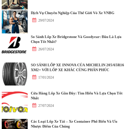
Dịch Vụ Chuyên Nghiệp Của Thế Giới Vỏ Xe VNBG
29/07/2024
So Sánh Lốp Xe Bridgestone Và Goodyear: Đâu Là Lựa
Chọn Tốt Nhất?
26/07/2024
SO SÁNH LỐP XE INNOVA CỦA MICHELIN 205/65R16
XM2+ VỚI LỐP XE KHÁC CÙNG PHÂN PHÚC
17/01/2024
Cửa Hàng Lốp Xe Gần Đây: Tìm Hiểu Và Lựa Chọn Tốt
Nhất
27/07/2024
Các Loại Lốp Xe Tải – Xe Container Phổ Biến Và Ưu
Nhược Điểm Của Chúng