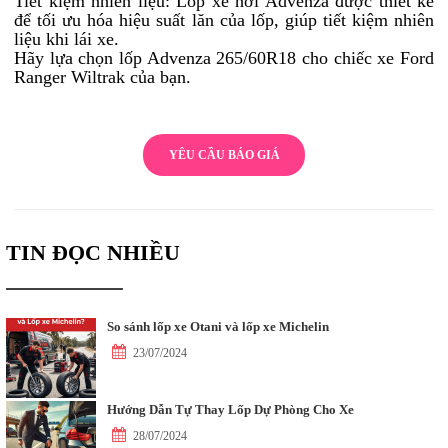
Tiết kiệm nhiên liệu: Lốp xe hơi Advenza được thiết kế
để tối ưu hóa hiệu suất lăn của lốp, giúp tiết kiệm nhiên
liệu khi lái xe.
Hãy lựa chọn lốp Advenza 265/60R18 cho chiếc xe Ford
Ranger Wiltrak của bạn.
YÊU CẦU BÁO GIÁ
TIN ĐỌC NHIỀU
So sánh lốp xe Otani và lốp xe Michelin
23/07/2024
Hướng Dẫn Tự Thay Lốp Dự Phòng Cho Xe
28/07/2024