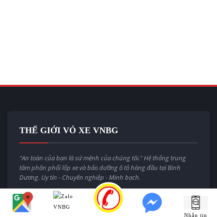
THẾ GIỚI VỎ XE VNBG
"An toàn của bạn là sứ mệnh của chúng tôi." Hệ thống trung
tâm phân phối lốp xe và bảo dưỡng ô tô hàng đầu tại Bình
Dương. Uy tín - Chuyên nghiệp - Minh bạch.
Email:
thegioivoxevnbg@gmail.com
Website:
thegioivoxe.com.vn
Nhắn tin