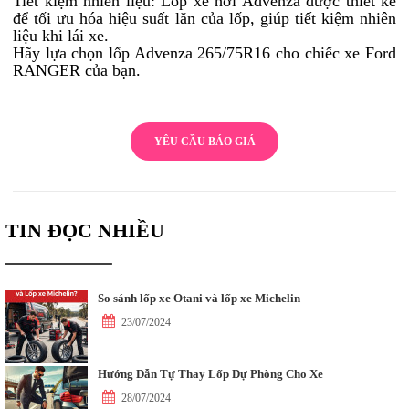
Tiết kiệm nhiên liệu: Lốp xe hơi Advenza được thiết kế
để tối ưu hóa hiệu suất lăn của lốp, giúp tiết kiệm nhiên
liệu khi lái xe.
Hãy lựa chọn lốp Advenza 265/75R16 cho chiếc xe Ford
RANGER của bạn.
YÊU CẦU BÁO GIÁ
TIN ĐỌC NHIỀU
So sánh lốp xe Otani và lốp xe Michelin
23/07/2024
Hướng Dẫn Tự Thay Lốp Dự Phòng Cho Xe
28/07/2024