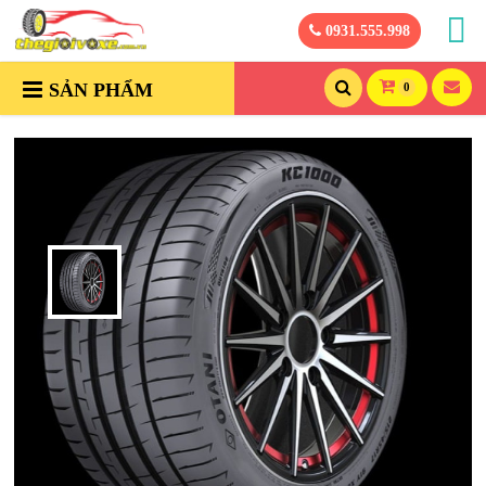
0931.555.998
SẢN PHẨM
0