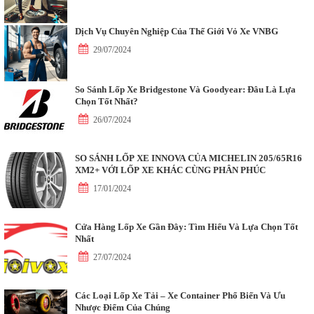
Dịch Vụ Chuyên Nghiệp Của Thế Giới Vỏ Xe VNBG
29/07/2024
So Sánh Lốp Xe Bridgestone Và Goodyear: Đâu Là Lựa
Chọn Tốt Nhất?
26/07/2024
SO SÁNH LỐP XE INNOVA CỦA MICHELIN 205/65R16
XM2+ VỚI LỐP XE KHÁC CÙNG PHÂN PHÚC
17/01/2024
Cửa Hàng Lốp Xe Gần Đây: Tìm Hiểu Và Lựa Chọn Tốt
Nhất
27/07/2024
Các Loại Lốp Xe Tải – Xe Container Phổ Biến Và Ưu
Nhược Điểm Của Chúng