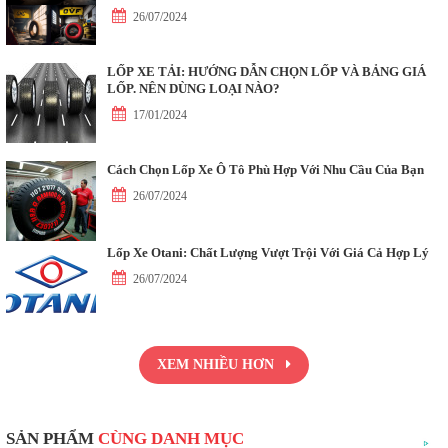
26/07/2024
LỐP XE TẢI: HƯỚNG DẪN CHỌN LỐP VÀ BẢNG GIÁ
LỐP. NÊN DÙNG LOẠI NÀO?
17/01/2024
Cách Chọn Lốp Xe Ô Tô Phù Hợp Với Nhu Cầu Của Bạn
26/07/2024
Lốp Xe Otani: Chất Lượng Vượt Trội Với Giá Cả Hợp Lý
26/07/2024
XEM NHIỀU HƠN
SẢN PHẨM
CÙNG DANH MỤC