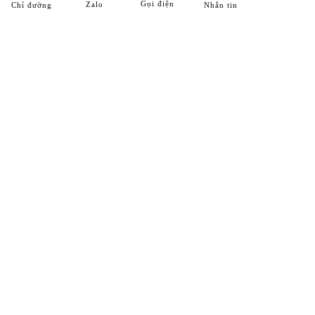
Gọi điện
Zalo
Chỉ đường
Nhắn tin
HỆ THỐNG CHI NHÁNH
Chi Nhánh 1
25 ĐT743, khu phố Thống Nhất, phường Dĩ An, Tp. Dĩ An,
T. Bình Dương
Hotline:
0989 312 998
Chi Nhánh 2
Số 7F/434, Đường ĐT743, khu phố Bình Đáng, phường