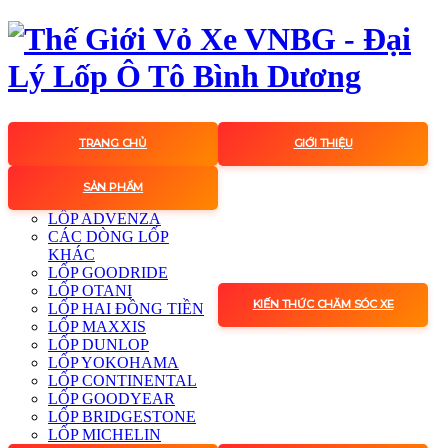
TRANG CHỦ
GIỚI THIỆU
SẢN PHẨM
LỐP ADVENZA
CÁC DÒNG LỐP
KHÁC
LỐP GOODRIDE
LỐP OTANI
KIẾN THỨC CHĂM SÓC XE
LỐP HAI ĐỒNG TIỀN
LỐP MAXXIS
LỐP DUNLOP
LỐP YOKOHAMA
LỐP CONTINENTAL
LỐP GOODYEAR
LỐP BRIDGESTONE
LỐP MICHELIN