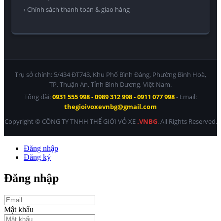
› Chính sách thanh toán & giao hàng
Trụ sở chính: 5/434 ĐT743, Khu Phố Bình Đáng, Phường Bình Hoà,
TP. Thuận An, Tỉnh Bình Dương, Việt Nam.
Tổng đài:
0931 555 998 - 0989 312 998 - 0911 077 998
- Email:
thegioivoxevnbg@gmail.com
Copyright © CÔNG TY TNHH THẾ GIỚI VỎ XE
.VNBG
. All Rights Reserved.
Đăng nhập
Đăng ký
Đăng nhập
Mật khẩu