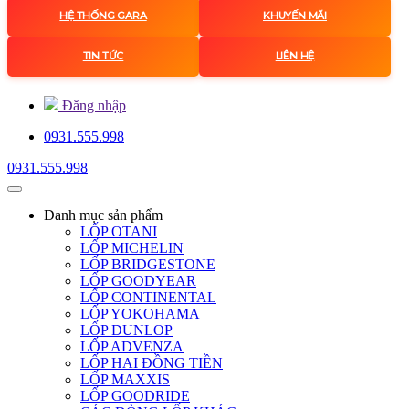
HỆ THỐNG GARA
KHUYẾN MÃI
TIN TỨC
LIÊN HỆ
Đăng nhập
0931.555.998
0931.555.998
Danh mục
sản phẩm
LỐP OTANI
LỐP MICHELIN
LỐP BRIDGESTONE
LỐP GOODYEAR
LỐP CONTINENTAL
LỐP YOKOHAMA
LỐP DUNLOP
LỐP ADVENZA
LỐP HAI ĐỒNG TIỀN
LỐP MAXXIS
LỐP GOODRIDE