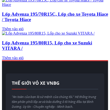
Lốp Advenza 195/70R15C, Lốp cho xe Toyota Hiace
/ Toyota Hiace
Thêm vào giỏ
Lốp Advenza 195/80R15, Lốp cho xe Suzuki
VITARA /
Thêm vào giỏ
THẾ GIỚI VỎ XE VNBG
"An toàn của bạn là sứ mệnh của chúng tôi." Hệ thống trung
tâm phân phối lốp xe và bảo dưỡng ô tô hàng đầu tại Bình
Dương. Uy tín - Chuyên nghiệp - Minh bạch.