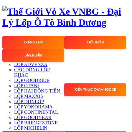
TRANG CHỦ
GIỚI THIỆU
SẢN PHẨM
LỐP ADVENZA
CÁC DÒNG LỐP
KHÁC
LỐP GOODRIDE
LỐP OTANI
KIẾN THỨC CHĂM SÓC XE
LỐP HAI ĐỒNG TIỀN
LỐP MAXXIS
LỐP DUNLOP
LỐP YOKOHAMA
LỐP CONTINENTAL
LỐP GOODYEAR
LỐP BRIDGESTONE
LỐP MICHELIN