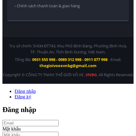
› Chính sách thanh toán & giao hàng
Trụ sở chính: 5/434 ĐT743, Khu Phố Bình Đáng, Phường Bình Hoà,
TP. Thuận An, Tỉnh Bình Dương, Việt Nam.
Tổng đài:
0931 555 998 - 0989 312 998 - 0911 077 998
- Email:
thegioivoxevnbg@gmail.com
Copyright © CÔNG TY TNHH THẾ GIỚI VỎ XE
.VNBG
. All Rights Reserved.
Đăng nhập
Đăng ký
Đăng nhập
Mật khẩu