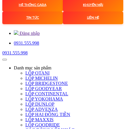
HỆ THỐNG GARA
KHUYẾN MÃI
TIN TỨC
LIÊN HỆ
Đăng nhập
0931.555.998
0931.555.998
Danh mục
sản phẩm
LỐP OTANI
LỐP MICHELIN
LỐP BRIDGESTONE
LỐP GOODYEAR
LỐP CONTINENTAL
LỐP YOKOHAMA
LỐP DUNLOP
LỐP ADVENZA
LỐP HAI ĐỒNG TIỀN
LỐP MAXXIS
LỐP GOODRIDE