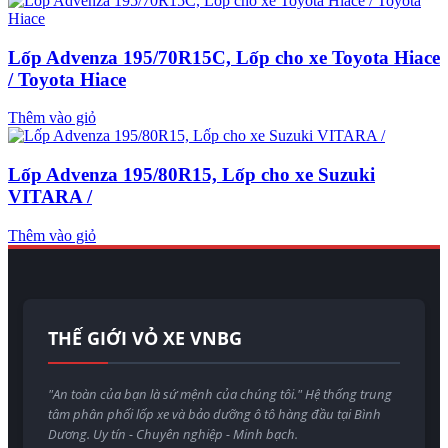
Lốp Advenza 195/70R15C, Lốp cho xe Toyota Hiace
/ Toyota Hiace
Thêm vào giỏ
Lốp Advenza 195/80R15, Lốp cho xe Suzuki
VITARA /
Thêm vào giỏ
THẾ GIỚI VỎ XE VNBG
"An toàn của bạn là sứ mệnh của chúng tôi." Hệ thống trung
tâm phân phối lốp xe và bảo dưỡng ô tô hàng đầu tại Bình
Dương. Uy tín - Chuyên nghiệp - Minh bạch.