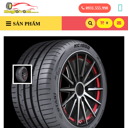
0931.555.998
SẢN PHẨM
0