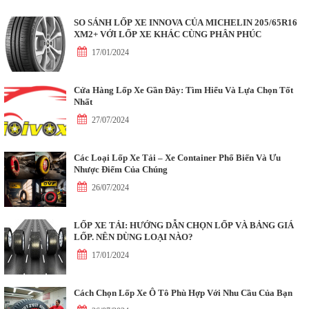
SO SÁNH LỐP XE INNOVA CỦA MICHELIN 205/65R16
XM2+ VỚI LỐP XE KHÁC CÙNG PHÂN PHÚC
17/01/2024
Cửa Hàng Lốp Xe Gần Đây: Tìm Hiểu Và Lựa Chọn Tốt
Nhất
27/07/2024
Các Loại Lốp Xe Tải – Xe Container Phổ Biến Và Ưu
Nhược Điểm Của Chúng
26/07/2024
LỐP XE TẢI: HƯỚNG DẪN CHỌN LỐP VÀ BẢNG GIÁ
LỐP. NÊN DÙNG LOẠI NÀO?
17/01/2024
Cách Chọn Lốp Xe Ô Tô Phù Hợp Với Nhu Cầu Của Bạn