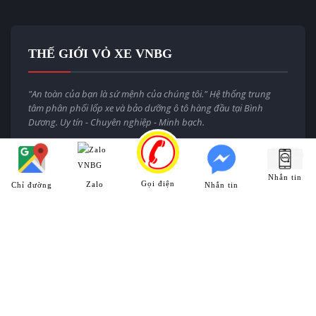
THẾ GIỚI VỎ XE VNBG
"An toàn của bạn là sứ mệnh của chúng tôi." Hệ thống trung
tâm phân phối lốp xe và bảo dưỡng ô tô hàng đầu tại Bình
Dương. Uy tín - Chuyên nghiệp - Minh bạch.
Email:
thegioivoxevnbg@gmail.com
Website:
thegioivoxe.com.vn
Nhắn tin
Gọi điện
Zalo
Chỉ đường
Nhắn tin
HỆ THỐNG CHI NHÁNH