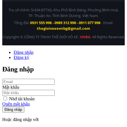
Trụ sở chính: 5/434 ĐT743, Khu Phố Bình Đáng, Phường Bình Hoà,
TP. Thuận An, Tỉnh Bình Dương, Việt Nam.
Tổng đài:
0931 555 998 - 0989 312 998 - 0911 077 998
- Email:
thegioivoxevnbg@gmail.com
Copyright © CÔNG TY TNHH THẾ GIỚI VỎ XE
.VNBG
. All Rights Reserved.
Đăng nhập
Đăng ký
Đăng nhập
Mật khẩu
Nhớ tài khoản
Quên mật khẩu
Đăng nhập
Hoặc đăng nhập với