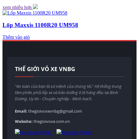
xem nhiều hơn
Lốp Maxxis 1100R20 UM958
Thêm vào giỏ
THẾ GIỚI VỎ XE VNBG
"An toàn của bạn là sứ mệnh của chúng tôi." Hệ thống trung
tâm phân phối lốp xe và bảo dưỡng ô tô hàng đầu tại Bình
Dương. Uy tín - Chuyên nghiệp - Minh bạch.
Email:
thegioivoxevnbg@gmail.com
Website:
thegioivoxe.com.vn