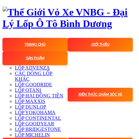
TRANG CHỦ
GIỚI THIỆU
SẢN PHẨM
LỐP ADVENZA
CÁC DÒNG LỐP
KHÁC
LỐP GOODRIDE
LỐP OTANI
KIẾN THỨC CHĂM SÓC XE
LỐP HAI ĐỒNG TIỀN
LỐP MAXXIS
LỐP DUNLOP
LỐP YOKOHAMA
LỐP CONTINENTAL
LỐP GOODYEAR
LỐP BRIDGESTONE
LỐP MICHELIN