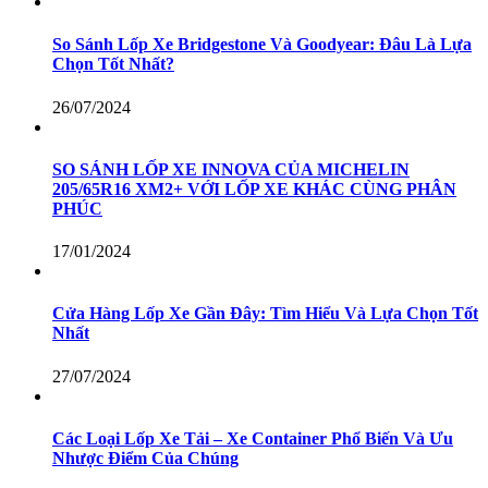
So Sánh Lốp Xe Bridgestone Và Goodyear: Đâu Là Lựa
Chọn Tốt Nhất?
26/07/2024
SO SÁNH LỐP XE INNOVA CỦA MICHELIN
205/65R16 XM2+ VỚI LỐP XE KHÁC CÙNG PHÂN
PHÚC
17/01/2024
Cửa Hàng Lốp Xe Gần Đây: Tìm Hiểu Và Lựa Chọn Tốt
Nhất
27/07/2024
Các Loại Lốp Xe Tải – Xe Container Phổ Biến Và Ưu
Nhược Điểm Của Chúng