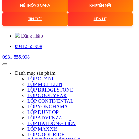
HỆ THỐNG GARA
KHUYẾN MÃI
TIN TỨC
LIÊN HỆ
Đăng nhập
0931.555.998
0931.555.998
Danh mục
sản phẩm
LỐP OTANI
LỐP MICHELIN
LỐP BRIDGESTONE
LỐP GOODYEAR
LỐP CONTINENTAL
LỐP YOKOHAMA
LỐP DUNLOP
LỐP ADVENZA
LỐP HAI ĐỒNG TIỀN
LỐP MAXXIS
LỐP GOODRIDE