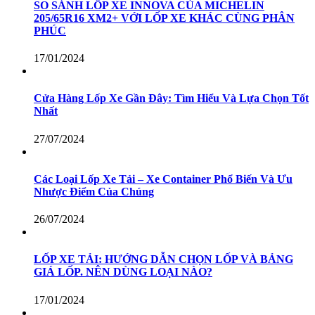
SO SÁNH LỐP XE INNOVA CỦA MICHELIN
205/65R16 XM2+ VỚI LỐP XE KHÁC CÙNG PHÂN
PHÚC
17/01/2024
Cửa Hàng Lốp Xe Gần Đây: Tìm Hiểu Và Lựa Chọn Tốt
Nhất
27/07/2024
Các Loại Lốp Xe Tải – Xe Container Phổ Biến Và Ưu
Nhược Điểm Của Chúng
26/07/2024
LỐP XE TẢI: HƯỚNG DẪN CHỌN LỐP VÀ BẢNG
GIÁ LỐP. NÊN DÙNG LOẠI NÀO?
17/01/2024