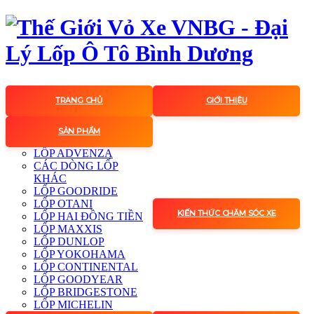
TRANG CHỦ
GIỚI THIỆU
SẢN PHẨM
LỐP ADVENZA
CÁC DÒNG LỐP
KHÁC
LỐP GOODRIDE
LỐP OTANI
KIẾN THỨC CHĂM SÓC XE
LỐP HAI ĐỒNG TIỀN
LỐP MAXXIS
LỐP DUNLOP
LỐP YOKOHAMA
LỐP CONTINENTAL
LỐP GOODYEAR
LỐP BRIDGESTONE
LỐP MICHELIN