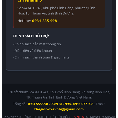
Số 5/434 ĐT743, Khu phố Bình Đáng, phường Bình
Hoà, Tp. Thuận An, tỉnh Bình Dương
Hotline:
0931 555 998
CHÍNH SÁCH HỖ TRỢ:
› Chính sách bảo mật thông tin
› Điều kiện và điều khoản
› Chính sách thanh toán & giao hàng
Trụ sở chính: 5/434 ĐT743, Khu Phố Bình Đáng, Phường Bình Hoà,
TP. Thuận An, Tỉnh Bình Dương, Việt Nam.
Tổng đài:
0931 555 998 - 0989 312 998 - 0911 077 998
- Email:
thegioivoxevnbg@gmail.com
Copyright © CÔNG TY TNHH THẾ GIỚI VỎ XE
.VNBG
. All Rights Reserved.