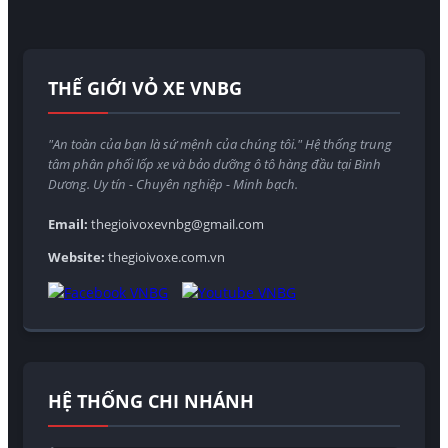
THẾ GIỚI VỎ XE VNBG
"An toàn của bạn là sứ mệnh của chúng tôi." Hệ thống trung
tâm phân phối lốp xe và bảo dưỡng ô tô hàng đầu tại Bình
Dương. Uy tín - Chuyên nghiệp - Minh bạch.
Email:
thegioivoxevnbg@gmail.com
Website:
thegioivoxe.com.vn
HỆ THỐNG CHI NHÁNH