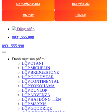
HỆ THỐNG GARA
KHUYẾN MÃI
TIN TỨC
LIÊN HỆ
Đăng nhập
0931.555.998
0931.555.998
Danh mục
sản phẩm
LỐP OTANI
LỐP MICHELIN
LỐP BRIDGESTONE
LỐP GOODYEAR
LỐP CONTINENTAL
LỐP YOKOHAMA
LỐP DUNLOP
LỐP ADVENZA
LỐP HAI ĐỒNG TIỀN
LỐP MAXXIS
LỐP GOODRIDE