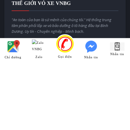
THẾ GIỚI VỎ XE VNBG
"An toàn của bạn là sứ mệnh của chúng tôi." Hệ thống trung
tâm phân phối lốp xe và bảo dưỡng ô tô hàng đầu tại Bình
Dương. Uy tín - Chuyên nghiệp - Minh bạch.
Email:
thegioivoxevnbg@gmail.com
Website:
thegioivoxe.com.vn
Nhắn tin
Gọi điện
Zalo
Chỉ đường
Nhắn tin
HỆ THỐNG CHI NHÁNH