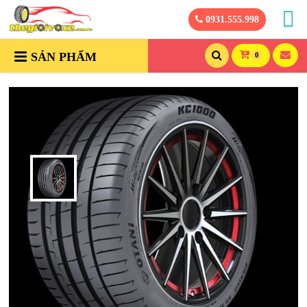
0931.555.998
SẢN PHẨM
0