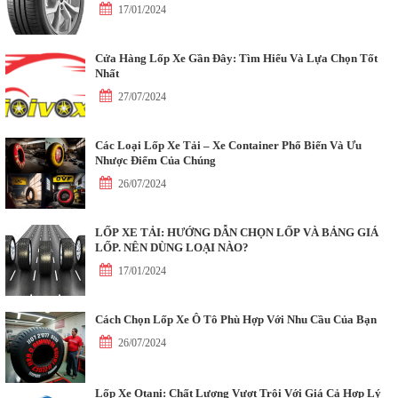
17/01/2024
Cửa Hàng Lốp Xe Gần Đây: Tìm Hiểu Và Lựa Chọn Tốt
Nhất
27/07/2024
Các Loại Lốp Xe Tải – Xe Container Phổ Biến Và Ưu
Nhược Điểm Của Chúng
26/07/2024
LỐP XE TẢI: HƯỚNG DẪN CHỌN LỐP VÀ BẢNG GIÁ
LỐP. NÊN DÙNG LOẠI NÀO?
17/01/2024
Cách Chọn Lốp Xe Ô Tô Phù Hợp Với Nhu Cầu Của Bạn
26/07/2024
Lốp Xe Otani: Chất Lượng Vượt Trội Với Giá Cả Hợp Lý