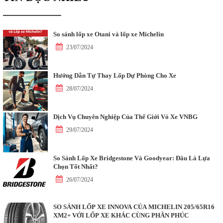
So sánh lốp xe Otani và lốp xe Michelin
23/07/2024
Hướng Dẫn Tự Thay Lốp Dự Phòng Cho Xe
28/07/2024
Dịch Vụ Chuyên Nghiệp Của Thế Giới Vỏ Xe VNBG
29/07/2024
So Sánh Lốp Xe Bridgestone Và Goodyear: Đâu Là Lựa
Chọn Tốt Nhất?
26/07/2024
SO SÁNH LỐP XE INNOVA CỦA MICHELIN 205/65R16
XM2+ VỚI LỐP XE KHÁC CÙNG PHÂN PHÚC