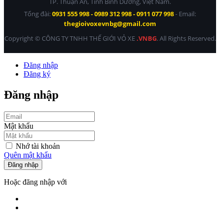
TP. Thuận An, Tỉnh Bình Dương, Việt Nam.
Tổng đài:
0931 555 998 - 0989 312 998 - 0911 077 998
- Email:
thegioivoxevnbg@gmail.com
Copyright © CÔNG TY TNHH THẾ GIỚI VỎ XE
.VNBG
. All Rights Reserved.
Đăng nhập
Đăng ký
Đăng nhập
Mật khẩu
Nhớ tài khoản
Quên mật khẩu
Đăng nhập
Hoặc đăng nhập với