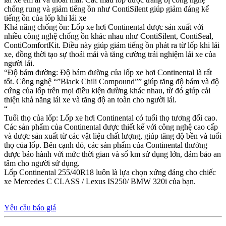
chống rung và giảm tiếng ồn như ContiSilent giúp giảm đáng kể
tiếng ồn của lốp khi lái xe
Khả năng chống ồn: Lốp xe hơi Continental được sản xuất với
nhiều công nghệ chống ồn khác nhau như ContiSilent, ContiSeal,
ContiComfortKit. Điều này giúp giảm tiếng ồn phát ra từ lốp khi lái
xe, đồng thời tạo sự thoải mái và tăng cường trải nghiệm lái xe của
người lái.
“Độ bám đường: Độ bám đường của lốp xe hơi Continental là rất
tốt. Công nghệ “”Black Chili Compound”” giúp tăng độ bám và độ
cứng của lốp trên mọi điều kiện đường khác nhau, từ đó giúp cải
thiện khả năng lái xe và tăng độ an toàn cho người lái.
“
Tuổi thọ của lốp: Lốp xe hơi Continental có tuổi thọ tương đối cao.
Các sản phẩm của Continental được thiết kế với công nghệ cao cấp
và được sản xuất từ các vật liệu chất lượng, giúp tăng độ bền và tuổi
thọ của lốp. Bên cạnh đó, các sản phẩm của Continental thường
được bảo hành với mức thời gian và số km sử dụng lớn, đảm bảo an
tâm cho người sử dụng.
Lốp Continental 255/40R18 luôn là lựa chọn xứng đáng cho chiếc
xe Mercedes C CLASS / Lexus IS250/ BMW 320i của bạn.
Yêu cầu báo giá