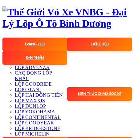
TRANG CHỦ
GIỚI THIỆU
SẢN PHẨM
LỐP ADVENZA
CÁC DÒNG LỐP
KHÁC
LỐP GOODRIDE
LỐP OTANI
KIẾN THỨC CHĂM SÓC XE
LỐP HAI ĐỒNG TIỀN
LỐP MAXXIS
LỐP DUNLOP
LỐP YOKOHAMA
LỐP CONTINENTAL
LỐP GOODYEAR
LỐP BRIDGESTONE
LỐP MICHELIN