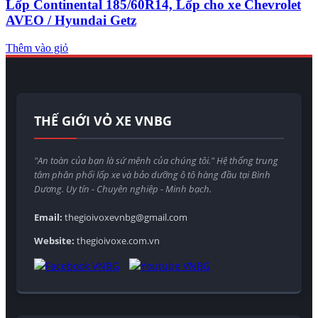
Lốp Continental 185/60R14, Lốp cho xe Chevrolet
AVEO / Hyundai Getz
Thêm vào giỏ
THẾ GIỚI VỎ XE VNBG
"An toàn của bạn là sứ mệnh của chúng tôi." Hệ thống trung
tâm phân phối lốp xe và bảo dưỡng ô tô hàng đầu tại Bình
Dương. Uy tín - Chuyên nghiệp - Minh bạch.
Email:
thegioivoxevnbg@gmail.com
Website:
thegioivoxe.com.vn