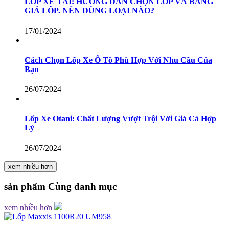
LỐP XE TẢI: HƯỚNG DẪN CHỌN LỐP VÀ BẢNG
GIÁ LỐP. NÊN DÙNG LOẠI NÀO?
17/01/2024
Cách Chọn Lốp Xe Ô Tô Phù Hợp Với Nhu Cầu Của
Bạn
26/07/2024
Lốp Xe Otani: Chất Lượng Vượt Trội Với Giá Cả Hợp
Lý
26/07/2024
xem nhiều hơn
sản phẩm
Cùng danh mục
xem nhiều hơn