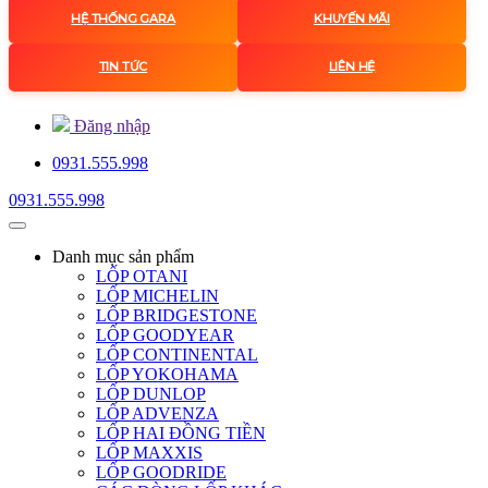
HỆ THỐNG GARA
KHUYẾN MÃI
TIN TỨC
LIÊN HỆ
Đăng nhập
0931.555.998
0931.555.998
Danh mục
sản phẩm
LỐP OTANI
LỐP MICHELIN
LỐP BRIDGESTONE
LỐP GOODYEAR
LỐP CONTINENTAL
LỐP YOKOHAMA
LỐP DUNLOP
LỐP ADVENZA
LỐP HAI ĐỒNG TIỀN
LỐP MAXXIS
LỐP GOODRIDE