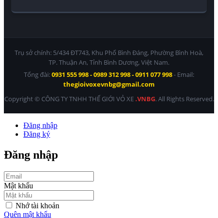
Trụ sở chính: 5/434 ĐT743, Khu Phố Bình Đáng, Phường Bình Hoà,
TP. Thuận An, Tỉnh Bình Dương, Việt Nam.
Tổng đài:
0931 555 998 - 0989 312 998 - 0911 077 998
- Email:
thegioivoxevnbg@gmail.com
Copyright © CÔNG TY TNHH THẾ GIỚI VỎ XE
.VNBG
. All Rights Reserved.
Đăng nhập
Đăng ký
Đăng nhập
Mật khẩu
Nhớ tài khoản
Quên mật khẩu