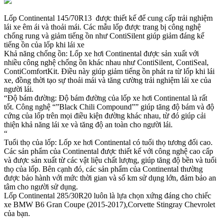
Lốp Continental 145/70R13 được thiết kế để cung cấp trải nghiệm
lái xe êm ái và thoải mái. Các mẫu lốp được trang bị công nghệ
chống rung và giảm tiếng ồn như ContiSilent giúp giảm đáng kể
tiếng ồn của lốp khi lái xe
Khả năng chống ồn: Lốp xe hơi Continental được sản xuất với
nhiều công nghệ chống ồn khác nhau như ContiSilent, ContiSeal,
ContiComfortKit. Điều này giúp giảm tiếng ồn phát ra từ lốp khi lái
xe, đồng thời tạo sự thoải mái và tăng cường trải nghiệm lái xe của
người lái.
“Độ bám đường: Độ bám đường của lốp xe hơi Continental là rất
tốt. Công nghệ “”Black Chili Compound”” giúp tăng độ bám và độ
cứng của lốp trên mọi điều kiện đường khác nhau, từ đó giúp cải
thiện khả năng lái xe và tăng độ an toàn cho người lái.
“
Tuổi thọ của lốp: Lốp xe hơi Continental có tuổi thọ tương đối cao.
Các sản phẩm của Continental được thiết kế với công nghệ cao cấp
và được sản xuất từ các vật liệu chất lượng, giúp tăng độ bền và tuổi
thọ của lốp. Bên cạnh đó, các sản phẩm của Continental thường
được bảo hành với mức thời gian và số km sử dụng lớn, đảm bảo an
tâm cho người sử dụng.
Lốp Continental 285/30R20 luôn là lựa chọn xứng đáng cho chiếc
xe BMW B6 Gran Coupe (2015-2017),Corvette Stingray Chevrolet
của bạn.