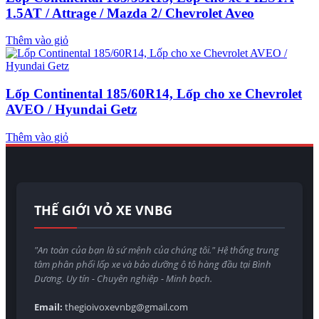
1.5AT / Attrage / Mazda 2/ Chevrolet Aveo
Thêm vào giỏ
Lốp Continental 185/60R14, Lốp cho xe Chevrolet
AVEO / Hyundai Getz
Thêm vào giỏ
THẾ GIỚI VỎ XE VNBG
"An toàn của bạn là sứ mệnh của chúng tôi." Hệ thống trung
tâm phân phối lốp xe và bảo dưỡng ô tô hàng đầu tại Bình
Dương. Uy tín - Chuyên nghiệp - Minh bạch.
Email:
thegioivoxevnbg@gmail.com