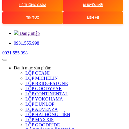
HỆ THỐNG GARA
KHUYẾN MÃI
TIN TỨC
LIÊN HỆ
Đăng nhập
0931.555.998
0931.555.998
Danh mục
sản phẩm
LỐP OTANI
LỐP MICHELIN
LỐP BRIDGESTONE
LỐP GOODYEAR
LỐP CONTINENTAL
LỐP YOKOHAMA
LỐP DUNLOP
LỐP ADVENZA
LỐP HAI ĐỒNG TIỀN
LỐP MAXXIS
LỐP GOODRIDE