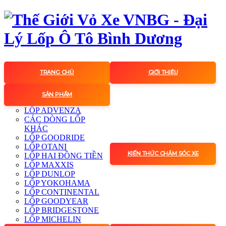
TRANG CHỦ
GIỚI THIỆU
SẢN PHẨM
LỐP ADVENZA
CÁC DÒNG LỐP
KHÁC
LỐP GOODRIDE
LỐP OTANI
KIẾN THỨC CHĂM SÓC XE
LỐP HAI ĐỒNG TIỀN
LỐP MAXXIS
LỐP DUNLOP
LỐP YOKOHAMA
LỐP CONTINENTAL
LỐP GOODYEAR
LỐP BRIDGESTONE
LỐP MICHELIN