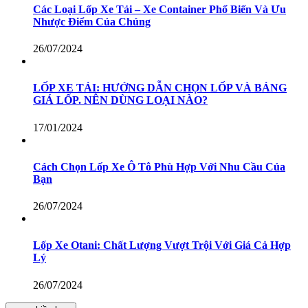
Các Loại Lốp Xe Tải – Xe Container Phổ Biến Và Ưu
Nhược Điểm Của Chúng
26/07/2024
LỐP XE TẢI: HƯỚNG DẪN CHỌN LỐP VÀ BẢNG
GIÁ LỐP. NÊN DÙNG LOẠI NÀO?
17/01/2024
Cách Chọn Lốp Xe Ô Tô Phù Hợp Với Nhu Cầu Của
Bạn
26/07/2024
Lốp Xe Otani: Chất Lượng Vượt Trội Với Giá Cả Hợp
Lý
26/07/2024