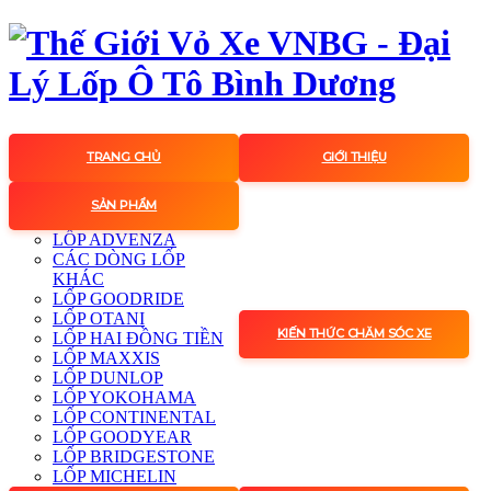
TRANG CHỦ
GIỚI THIỆU
SẢN PHẨM
LỐP ADVENZA
CÁC DÒNG LỐP
KHÁC
LỐP GOODRIDE
LỐP OTANI
KIẾN THỨC CHĂM SÓC XE
LỐP HAI ĐỒNG TIỀN
LỐP MAXXIS
LỐP DUNLOP
LỐP YOKOHAMA
LỐP CONTINENTAL
LỐP GOODYEAR
LỐP BRIDGESTONE
LỐP MICHELIN