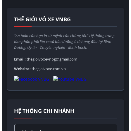
THẾ GIỚI VỎ XE VNBG
"An toàn của bạn là sứ mệnh của chúng tôi." Hệ thống trung
tâm phân phối lốp xe và bảo dưỡng ô tô hàng đầu tại Bình
Dương. Uy tín - Chuyên nghiệp - Minh bạch.
Email:
thegioivoxevnbg@gmail.com
Website:
thegioivoxe.com.vn
HỆ THỐNG CHI NHÁNH