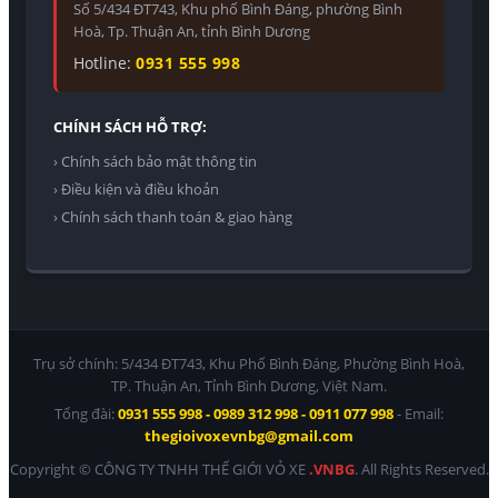
Số 5/434 ĐT743, Khu phố Bình Đáng, phường Bình
Hoà, Tp. Thuận An, tỉnh Bình Dương
Hotline:
0931 555 998
CHÍNH SÁCH HỖ TRỢ:
› Chính sách bảo mật thông tin
› Điều kiện và điều khoản
› Chính sách thanh toán & giao hàng
Trụ sở chính: 5/434 ĐT743, Khu Phố Bình Đáng, Phường Bình Hoà,
TP. Thuận An, Tỉnh Bình Dương, Việt Nam.
Tổng đài:
0931 555 998 - 0989 312 998 - 0911 077 998
- Email:
thegioivoxevnbg@gmail.com
Copyright © CÔNG TY TNHH THẾ GIỚI VỎ XE
.VNBG
. All Rights Reserved.