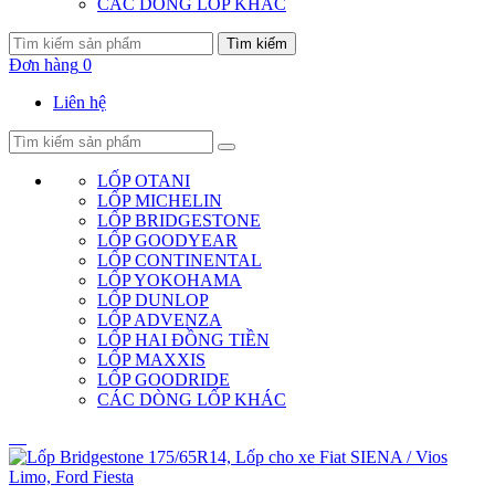
CÁC DÒNG LỐP KHÁC
Tìm kiếm
Đơn hàng
0
Liên hệ
LỐP OTANI
LỐP MICHELIN
LỐP BRIDGESTONE
LỐP GOODYEAR
LỐP CONTINENTAL
LỐP YOKOHAMA
LỐP DUNLOP
LỐP ADVENZA
LỐP HAI ĐỒNG TIỀN
LỐP MAXXIS
LỐP GOODRIDE
CÁC DÒNG LỐP KHÁC