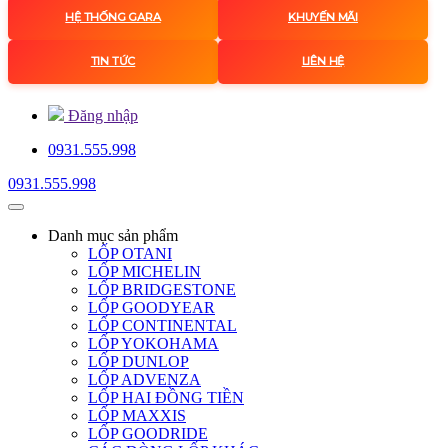
HỆ THỐNG GARA
KHUYẾN MÃI
TIN TỨC
LIÊN HỆ
Đăng nhập
0931.555.998
0931.555.998
Danh mục
sản phẩm
LỐP OTANI
LỐP MICHELIN
LỐP BRIDGESTONE
LỐP GOODYEAR
LỐP CONTINENTAL
LỐP YOKOHAMA
LỐP DUNLOP
LỐP ADVENZA
LỐP HAI ĐỒNG TIỀN
LỐP MAXXIS
LỐP GOODRIDE