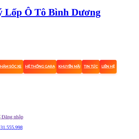
CHĂM SÓC XE
HỆ THỐNG GARA
KHUYẾN MÃI
TIN TỨC
LIÊN HỆ
Đăng nhập
31.555.998