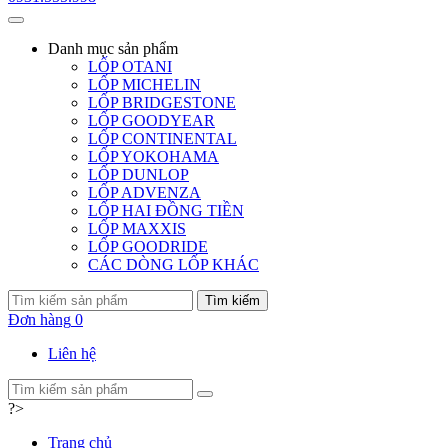
Danh mục
sản phẩm
LỐP OTANI
LỐP MICHELIN
LỐP BRIDGESTONE
LỐP GOODYEAR
LỐP CONTINENTAL
LỐP YOKOHAMA
LỐP DUNLOP
LỐP ADVENZA
LỐP HAI ĐỒNG TIỀN
LỐP MAXXIS
LỐP GOODRIDE
CÁC DÒNG LỐP KHÁC
Tìm kiếm
Đơn hàng
0
Liên hệ
?>
Trang chủ