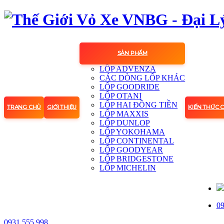
SẢN PHẨM
LỐP ADVENZA
CÁC DÒNG LỐP KHÁC
LỐP GOODRIDE
LỐP OTANI
LỐP HAI ĐỒNG TIỀN
TRANG CHỦ
GIỚI THIỆU
KIẾN THỨC 
LỐP MAXXIS
LỐP DUNLOP
LỐP YOKOHAMA
LỐP CONTINENTAL
LỐP GOODYEAR
LỐP BRIDGESTONE
LỐP MICHELIN
09
0931.555.998