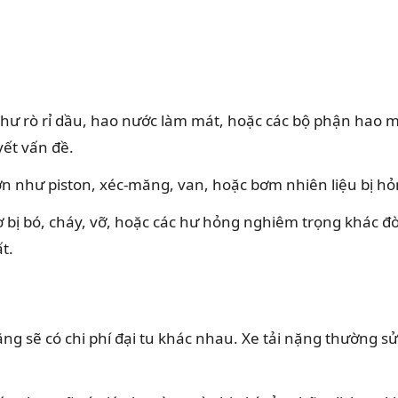
ư rò rỉ dầu, hao nước làm mát, hoặc các bộ phận hao mò
yết vấn đề.
 như piston, xéc-măng, van, hoặc bơm nhiên liệu bị hỏng
bị bó, cháy, vỡ, hoặc các hư hỏng nghiêm trọng khác đòi
t.
nặng sẽ có chi phí đại tu khác nhau. Xe tải nặng thường 