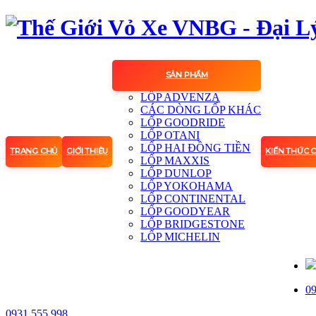
SẢN PHẨM
LỐP ADVENZA
CÁC DÒNG LỐP KHÁC
LỐP GOODRIDE
LỐP OTANI
LỐP HAI ĐỒNG TIỀN
TRANG CHỦ
GIỚI THIỆU
KIẾN THỨC 
LỐP MAXXIS
LỐP DUNLOP
LỐP YOKOHAMA
LỐP CONTINENTAL
LỐP GOODYEAR
LỐP BRIDGESTONE
LỐP MICHELIN
09
0931.555.998