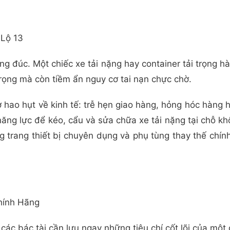
 Lộ 13
ng đúc. Một chiếc xe tải nặng hay container tải trọng 
rọng mà còn tiềm ẩn nguy cơ tai nạn chực chờ.
 hao hụt về kinh tế: trễ hẹn giao hàng, hỏng hóc hàng 
 năng lực để kéo, cẩu và sửa chữa xe tải nặng tại chỗ 
ọng trang thiết bị chuyên dụng và phụ tùng thay thế ch
hính Hãng
 các bác tài cần lưu ngay những tiêu chí cốt lõi của mộ