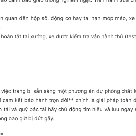
g rào cảnh báo giao thông nghiêm ngặt. Tiến hành sửa ch
iên quan đến hộp số, động cơ hay tai nạn móp méo, xe
.
hoàn tất tại xưởng, xe được kiểm tra vận hành thử (tes
việc trang bị sẵn sàng một phương án dự phòng chất l
 cam kết bảo hành trọn đời** chính là giải pháp toàn di
n tải và quý bác tài hãy chủ động tìm hiểu và lưu ngay 
ng bao giờ bị đứt gãy.
=