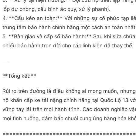
3. **Xử lý tại hiện trường:** Đội cứu hộ thiết lập hàn
lốp dự phòng, câu bình ắc quy, xử lý phanh).
4. **Cẩu kéo an toàn:** Với những sự cố phức tạp l
trung tâm bảo hành chính hãng một cách an toàn nhất
5. **Bàn giao và cấp sổ bảo hành:** Sau khi sửa chữa 
phiếu bảo hành trọn đời cho các linh kiện đã thay thế.
—
**Tổng kết:**
Rủi ro trên đường là điều không ai mong muốn, nhưng 
hộ khẩn cấp xe tải nặng chính hãng tại Quốc Lộ 13 với
vững tay lái trên mọi hành trình. Các doanh nghiệp vậ
mọi tình huống, đảm bảo chuỗi cung ứng hàng hóa khô
========================================