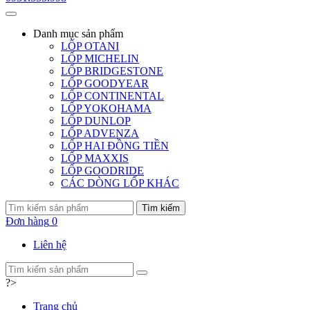
Danh mục
sản phẩm
LỐP OTANI
LỐP MICHELIN
LỐP BRIDGESTONE
LỐP GOODYEAR
LỐP CONTINENTAL
LỐP YOKOHAMA
LỐP DUNLOP
LỐP ADVENZA
LỐP HAI ĐỒNG TIỀN
LỐP MAXXIS
LỐP GOODRIDE
CÁC DÒNG LỐP KHÁC
Tìm kiếm
Đơn hàng
0
Liên hệ
?>
Trang chủ