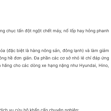
hàng chục tấn đột ngột chết máy, nổ lốp hay hỏng phanh
hóa (đặc biệt là hàng nông sản, đông lạnh) và làm giảm
không hề đơn giản. Đa phần các cơ sở nhỏ lẻ chỉ đáp ứng
ính hãng cho các dòng xe hạng nặng như Hyundai, Hino,
t dịch vụ cứu hộ khẩn cấp chuyên nghiệp: