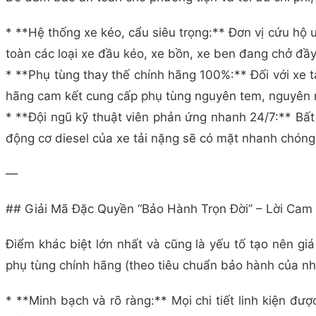
* **Hệ thống xe kéo, cẩu siêu trọng:** Đơn vị cứu hộ 
toàn các loại xe đầu kéo, xe bồn, xe ben đang chở đ
* **Phụ tùng thay thế chính hãng 100%:** Đối với xe t
hãng cam kết cung cấp phụ tùng nguyên tem, nguyên mác
* **Đội ngũ kỹ thuật viên phản ứng nhanh 24/7:** Bất
động cơ diesel của xe tải nặng sẽ có mặt nhanh chóng 
—
## Giải Mã Đặc Quyền “Bảo Hành Trọn Đời” – Lời Cam
Điểm khác biệt lớn nhất và cũng là yếu tố tạo nên giá
phụ tùng chính hãng (theo tiêu chuẩn bảo hành của nhà
* **Minh bạch và rõ ràng:** Mọi chi tiết linh kiện đư