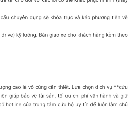
ữa tại chỗ đối với các lỗi có thể khắc phục nhanh (thay
 cẩu chuyên dụng sẽ khóa trục và kéo phương tiện về
t drive) kỹ lưỡng. Bàn giao xe cho khách hàng kèm theo
ượng cao là vô cùng cần thiết. Lựa chọn dịch vụ **cứu
ện giúp bảo vệ tài sản, tối ưu chi phí vận hành và giữ
số hotline của trung tâm cứu hộ uy tín để luôn làm chủ