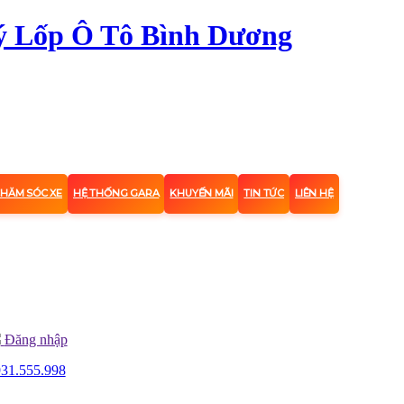
CHĂM SÓC XE
HỆ THỐNG GARA
KHUYẾN MÃI
TIN TỨC
LIÊN HỆ
Đăng nhập
31.555.998