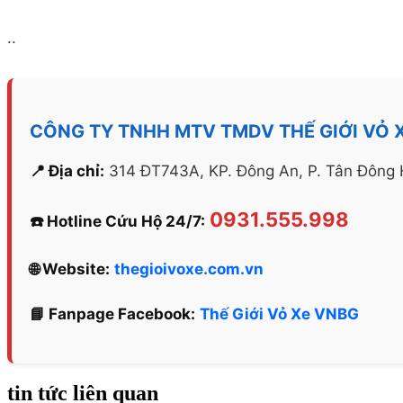
..
CÔNG TY TNHH MTV TMDV THẾ GIỚI VỎ 
📍 Địa chỉ:
314 ĐT743A, KP. Đông An, P. Tân Đông H
0931.555.998
☎️ Hotline Cứu Hộ 24/7:
🌐 Website:
thegioivoxe.com.vn
📘 Fanpage Facebook:
Thế Giới Vỏ Xe VNBG
tin tức liên quan