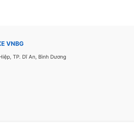
XE VNBG
iệp, TP. Dĩ An, Bình Dương