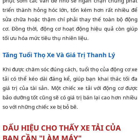
phục sớm các vấn đề nhỏ sẽ ngăn chặn chúng phát
triển thành hỏng hóc lớn, tốn kém hơn rất nhiều để
sửa chữa hoặc thậm chí phải thay thế toàn bộ động
cơ. Đồng thời, động cơ hoạt động hiệu quả còn giúp
tối ưu hóa mức tiêu thụ nhiên liệu.
Tăng Tuổi Thọ Xe Và Giá Trị Thanh Lý
Khi được chăm sóc đúng cách, tuổi thọ của động cơ xe
tải có thể kéo dài đáng kể, giúp bạn khai thác tối đa
giá trị của tài sản. Một chiếc xe tải với động cơ được
bảo dưỡng tốt cũng sẽ có giá trị bán lại cao hơn nhiều
so với những chiếc xe bị bỏ bê.
DẤU HIỆU CHO THẤY XE TẢI CỦA
BẠN CẦN "LÀM MÁY"