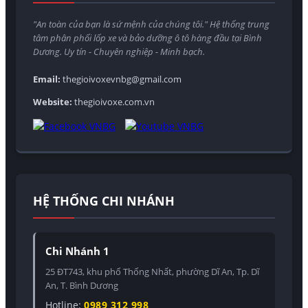
"An toàn của bạn là sứ mệnh của chúng tôi." Hệ thống trung
tâm phân phối lốp xe và bảo dưỡng ô tô hàng đầu tại Bình
Dương. Uy tín - Chuyên nghiệp - Minh bạch.
Email:
thegioivoxevnbg@gmail.com
Website:
thegioivoxe.com.vn
HỆ THỐNG CHI NHÁNH
Chi Nhánh 1
25 ĐT743, khu phố Thống Nhất, phường Dĩ An, Tp. Dĩ
An, T. Bình Dương
Hotline:
0989 312 998