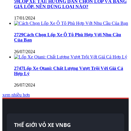
59LỐP XE TẢI: HƯỚNG DẪN CHỌN LỐP VÀ BẢNG
GIÁ LỐP. NÊN DÙNG LOẠI NÀO?
17/01/2024
2729Cách Chọn Lốp Xe Ô Tô Phù Hợp Với Nhu Cầu
Của Bạn
26/07/2024
2747Lốp Xe Otani: Chất Lượng Vượt Trội Với Giá Cả
Hợp Lý
26/07/2024
xem nhiều hơn
THẾ GIỚI VỎ XE VNBG