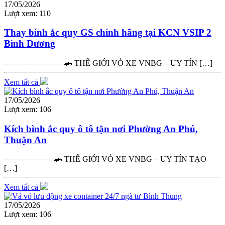
17/05/2026
Lượt xem:
110
Thay bình ắc quy GS chính hãng tại KCN VSIP 2
Bình Dương
— — — — — — 🚗 THẾ GIỚI VỎ XE VNBG – UY TÍN […]
Xem tất cả
17/05/2026
Lượt xem:
106
Kích bình ắc quy ô tô tận nơi Phường An Phú,
Thuận An
— — — — — 🚗 THẾ GIỚI VỎ XE VNBG – UY TÍN TẠO
[…]
Xem tất cả
17/05/2026
Lượt xem:
106