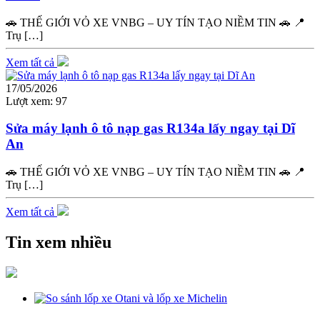
🚗 THẾ GIỚI VỎ XE VNBG – UY TÍN TẠO NIỀM TIN 🚗 📍
Trụ […]
Xem tất cả
17/05/2026
Lượt xem:
97
Sửa máy lạnh ô tô nạp gas R134a lấy ngay tại Dĩ
An
🚗 THẾ GIỚI VỎ XE VNBG – UY TÍN TẠO NIỀM TIN 🚗 📍
Trụ […]
Xem tất cả
Tin xem nhiều