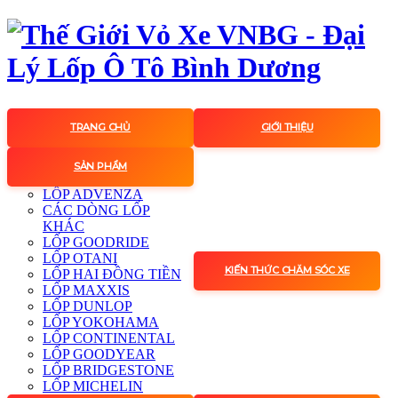
TRANG CHỦ
GIỚI THIỆU
SẢN PHẨM
LỐP ADVENZA
CÁC DÒNG LỐP
KHÁC
LỐP GOODRIDE
LỐP OTANI
KIẾN THỨC CHĂM SÓC XE
LỐP HAI ĐỒNG TIỀN
LỐP MAXXIS
LỐP DUNLOP
LỐP YOKOHAMA
LỐP CONTINENTAL
LỐP GOODYEAR
LỐP BRIDGESTONE
LỐP MICHELIN