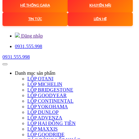
HỆ THỐNG GARA
KHUYẾN MÃI
TIN TỨC
LIÊN HỆ
Đăng nhập
0931.555.998
0931.555.998
Danh mục
sản phẩm
LỐP OTANI
LỐP MICHELIN
LỐP BRIDGESTONE
LỐP GOODYEAR
LỐP CONTINENTAL
LỐP YOKOHAMA
LỐP DUNLOP
LỐP ADVENZA
LỐP HAI ĐỒNG TIỀN
LỐP MAXXIS
LỐP GOODRIDE