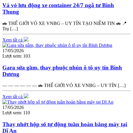
Vá vỏ lưu động xe container 24/7 ngã tư Bình
Thung
🚗 THẾ GIỚI VỎ XE VNBG – UY TÍN TẠO NIỀM TIN 🚗 📍
Trụ […]
Xem tất cả
17/05/2026
Lượt xem:
103
Gara sửa gầm, thay phuộc nhún ô tô uy tín Bình
Dương
— — — — — — 🚗 THẾ GIỚI VỎ XE VNBG – UY TÍN […]
Xem tất cả
17/05/2026
Lượt xem:
110
Thay nhớt hộp số tự động tuần hoàn bằng máy tại
Dĩ An