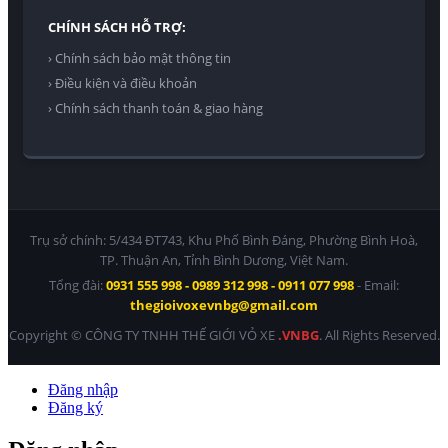
CHÍNH SÁCH HỖ TRỢ:
› Chính sách bảo mật thông tin
› Điều kiện và điều khoản
› Chính sách thanh toán & giao hàng
Trụ sở chính: 5/434 ĐT743, Khu Phố Bình Đáng, Phường Bình Hoà,
TP. Thuận An, Tỉnh Bình Dương, Việt Nam.
Tổng đài:
0931 555 998 - 0989 312 998 - 0911 077 998
- Email:
thegioivoxevnbg@gmail.com
Copyright © CÔNG TY TNHH THẾ GIỚI VỎ XE
.VNBG
. All Rights Reserved.
Đăng nhập
Đăng ký