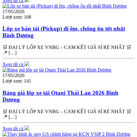
Xem tất cả
17/05/2026
Lượt xem:
108
Lốp xe bán tải (Pickup) đi êm, chống ồn tốt nhất
Bình Dương
🛒 ĐẠI LÝ LỐP XE VNBG – CAM KẾT GIÁ SỈ RẺ NHẤT 🛒
📍 […]
Xem tất cả
17/05/2026
Lượt xem:
141
Bảng giá lốp xe tải Otani Thái Lan 2026 Bình
Dương
🛒 ĐẠI LÝ LỐP XE VNBG – CAM KẾT GIÁ SỈ RẺ NHẤT 🛒
📍 […]
Xem tất cả