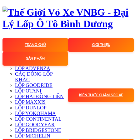
TRANG CHỦ
GIỚI THIỆU
SẢN PHẨM
LỐP ADVENZA
CÁC DÒNG LỐP
KHÁC
LỐP GOODRIDE
LỐP OTANI
KIẾN THỨC CHĂM SÓC XE
LỐP HAI ĐỒNG TIỀN
LỐP MAXXIS
LỐP DUNLOP
LỐP YOKOHAMA
LỐP CONTINENTAL
LỐP GOODYEAR
LỐP BRIDGESTONE
LỐP MICHELIN