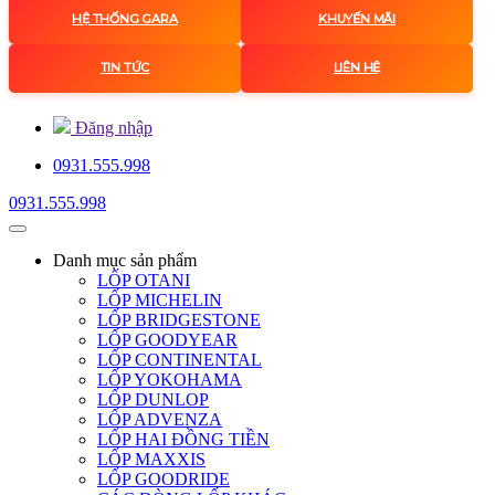
HỆ THỐNG GARA
KHUYẾN MÃI
TIN TỨC
LIÊN HỆ
Đăng nhập
0931.555.998
0931.555.998
Danh mục
sản phẩm
LỐP OTANI
LỐP MICHELIN
LỐP BRIDGESTONE
LỐP GOODYEAR
LỐP CONTINENTAL
LỐP YOKOHAMA
LỐP DUNLOP
LỐP ADVENZA
LỐP HAI ĐỒNG TIỀN
LỐP MAXXIS
LỐP GOODRIDE