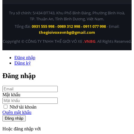
Trụ sở chính: 5/434 ĐT743, Khu Phố Bình Đáng, Phường Bình Hoà,
TP. Thuận An, Tỉnh Bình Dương, Việt Nam.
Tổng đài:
0931 555 998 - 0989 312 998 - 0911 077 998
- Email:
thegioivoxevnbg@gmail.com
Copyright © CÔNG TY TNHH THẾ GIỚI VỎ XE
.VNBG
. All Rights Reserved.
Đăng nhập
Đăng ký
Đăng nhập
Mật khẩu
Nhớ tài khoản
Quên mật khẩu
Đăng nhập
Hoặc đăng nhập với