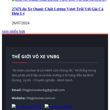
2747Lốp Xe Otani: Chất Lượng Vượt Trội Với Giá Cả
Hợp Lý
26/07/2024
xem nhiều hơn
THẾ GIỚI VỎ XE VNBG
"An toàn của bạn là sứ mệnh của chúng tôi." Hệ thống trung
tâm phân phối lốp xe và bảo dưỡng ô tô hàng đầu tại Bình
Dương. Uy tín - Chuyên nghiệp - Minh bạch.
Email:
thegioivoxevnbg@gmail.com
Website:
thegioivoxe.com.vn