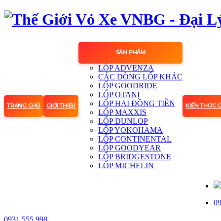
SẢN PHẨM
LỐP ADVENZA
CÁC DÒNG LỐP KHÁC
LỐP GOODRIDE
LỐP OTANI
LỐP HAI ĐỒNG TIỀN
TRANG CHỦ
GIỚI THIỆU
KIẾN THỨC 
LỐP MAXXIS
LỐP DUNLOP
LỐP YOKOHAMA
LỐP CONTINENTAL
LỐP GOODYEAR
LỐP BRIDGESTONE
LỐP MICHELIN
09
0931.555.998