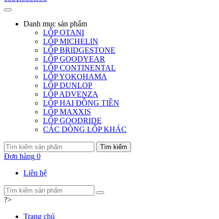
Danh mục
sản phẩm
LỐP OTANI
LỐP MICHELIN
LỐP BRIDGESTONE
LỐP GOODYEAR
LỐP CONTINENTAL
LỐP YOKOHAMA
LỐP DUNLOP
LỐP ADVENZA
LỐP HAI ĐỒNG TIỀN
LỐP MAXXIS
LỐP GOODRIDE
CÁC DÒNG LỐP KHÁC
Tìm kiếm
Đơn hàng
0
Liên hệ
?>
Trang chủ