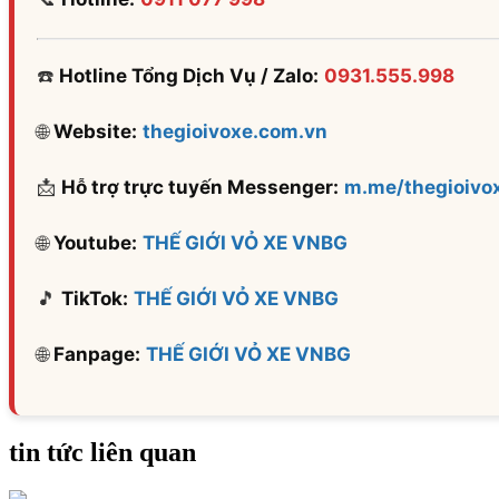
☎️
Hotline Tổng Dịch Vụ / Zalo:
0931.555.998
🌐
Website:
thegioivoxe.com.vn
📩
Hỗ trợ trực tuyến Messenger:
m.me/thegioivo
🌐
Youtube:
THẾ GIỚI VỎ XE VNBG
🎵
TikTok:
THẾ GIỚI VỎ XE VNBG
🌐
Fanpage:
THẾ GIỚI VỎ XE VNBG
tin tức liên quan