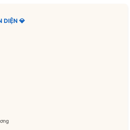
 DIỆN 💎
ương