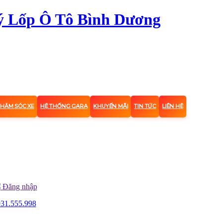
CHĂM SÓC XE
HỆ THỐNG GARA
KHUYẾN MÃI
TIN TỨC
LIÊN HỆ
Đăng nhập
31.555.998