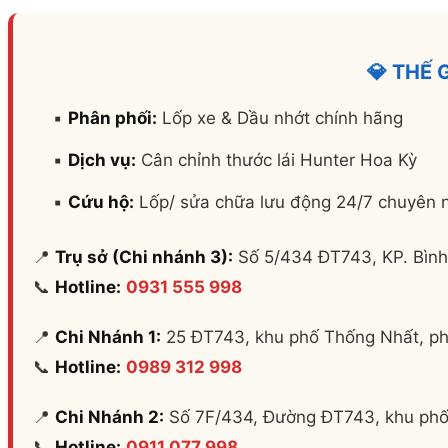
💎 THẾ 
▪️
Phân phối:
Lốp xe & Dầu nhớt chính hãng
▪️
Dịch vụ:
Cân chỉnh thước lái Hunter Hoa Kỳ
▪️
Cứu hộ:
Lốp/ sửa chữa lưu động 24/7 chuyên 
📍
Trụ sở (Chi nhánh 3):
Số 5/434 ĐT743, KP. Bình
📞
Hotline:
0931 555 998
📍
Chi Nhánh 1:
25 ĐT743, khu phố Thống Nhất, phư
📞
Hotline:
0989 312 998
📍
Chi Nhánh 2:
Số 7F/434, Đường ĐT743, khu phố 
📞
Hotline:
0911 077 998