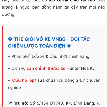
Hãy nhớ rằng, một bộ
lốp xe tải chịu tải cao
chất
lượng là người bạn đồng hành tin cậy trên mọi nẻo
đường.
💎 THẾ GIỚI VỎ XE VNBG – ĐỐI TÁC
CHIẾN LƯỢC TOÀN DIỆN 💎
▪️ Phân phối Lốp xe & Dầu nhớt chính hãng
▪️ Dịch vụ
cân chỉnh thước lái
Hunter Hoa Kỳ
▪️
Cứu hộ lốp
/ sửa chữa lưu động 24/7 chuyên
nghiệp
📍 Trụ sở:
Số 5/434 ĐT743, KP. Bình Đáng, P.