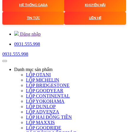
HỆ THỐNG GARA
KHUYẾN MÃI
TIN TỨC
LIÊN HỆ
Đăng nhập
0931.555.998
0931.555.998
Danh mục
sản phẩm
LỐP OTANI
LỐP MICHELIN
LỐP BRIDGESTONE
LỐP GOODYEAR
LỐP CONTINENTAL
LỐP YOKOHAMA
LỐP DUNLOP
LỐP ADVENZA
LỐP HAI ĐỒNG TIỀN
LỐP MAXXIS
LỐP GOODRIDE