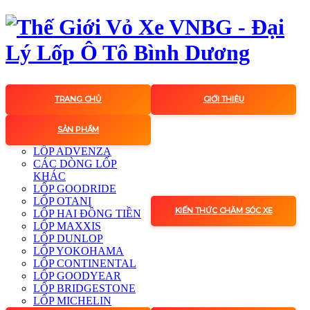
TRANG CHỦ
GIỚI THIỆU
SẢN PHẨM
LỐP ADVENZA
CÁC DÒNG LỐP
KHÁC
LỐP GOODRIDE
LỐP OTANI
KIẾN THỨC CHĂM SÓC XE
LỐP HAI ĐỒNG TIỀN
LỐP MAXXIS
LỐP DUNLOP
LỐP YOKOHAMA
LỐP CONTINENTAL
LỐP GOODYEAR
LỐP BRIDGESTONE
LỐP MICHELIN