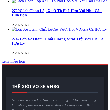
2729Cách Chọn Lốp Xe Ô Tô Phù Hợp Với Nhu Cầu
Của Bạn
26/07/2024
2747Lốp Xe Otani: Chất Lượng Vượt Trội Với Giá Cả
Hợp Lý
26/07/2024
xem nhiều hơn
THẾ GIỚI VỎ XE VNBG
"An toàn của bạn là sứ mệnh của chúng tôi." Hệ thống trung
tâm phân phối lốp xe và bảo dưỡng ô tô hàng đầu tại Bình