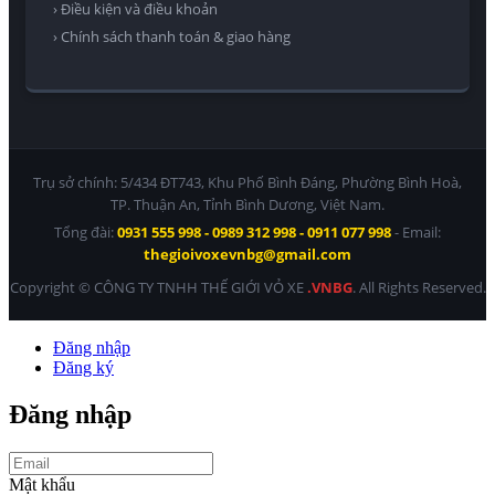
› Điều kiện và điều khoản
› Chính sách thanh toán & giao hàng
Trụ sở chính: 5/434 ĐT743, Khu Phố Bình Đáng, Phường Bình Hoà,
TP. Thuận An, Tỉnh Bình Dương, Việt Nam.
Tổng đài:
0931 555 998 - 0989 312 998 - 0911 077 998
- Email:
thegioivoxevnbg@gmail.com
Copyright © CÔNG TY TNHH THẾ GIỚI VỎ XE
.VNBG
. All Rights Reserved.
Đăng nhập
Đăng ký
Đăng nhập
Mật khẩu