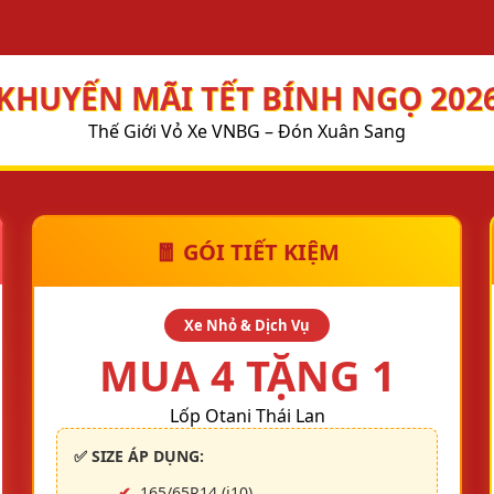
KHUYẾN MÃI TẾT BÍNH NGỌ 202
Thế Giới Vỏ Xe VNBG – Đón Xuân Sang
CHĂM SÓC XE
HỆ THỐNG GARA
KHUYẾN MÃI
TIN TỨC
LIÊN HỆ
🧧 GÓI TIẾT KIỆM
Xe Nhỏ & Dịch Vụ
MUA 4 TẶNG 1
Lốp Otani Thái Lan
Đăng nhập
✅ SIZE ÁP DỤNG:
31.555.998
165/65R14 (i10)