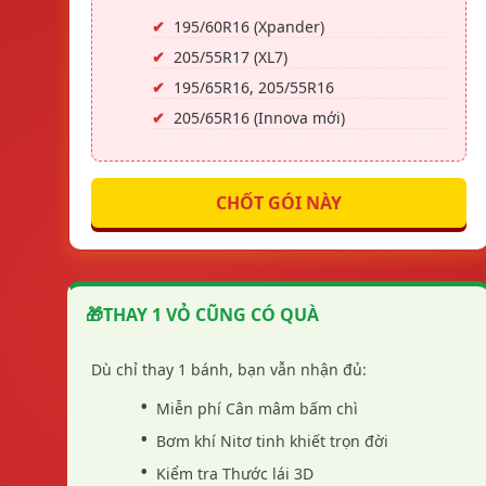
195/60R16 (Xpander)
Danh mục
sản phẩm
205/55R17 (XL7)
LỐP OTANI
195/65R16, 205/55R16
LỐP MICHELIN
LỐP BRIDGESTONE
205/65R16 (Innova mới)
LỐP GOODYEAR
LỐP CONTINENTAL
LỐP YOKOHAMA
LỐP DUNLOP
CHỐT GÓI NÀY
LỐP ADVENZA
LỐP HAI ĐỒNG TIỀN
LỐP MAXXIS
LỐP GOODRIDE
CÁC DÒNG LỐP KHÁC
🎁
THAY 1 VỎ CŨNG CÓ QUÀ
Tìm kiếm
Đơn hàng
0
Dù chỉ thay 1 bánh, bạn vẫn nhận đủ:
Liên hệ
Miễn phí Cân mâm bấm chì
Bơm khí Nitơ tinh khiết trọn đời
Lượt xem:
276
Kiểm tra Thước lái 3D