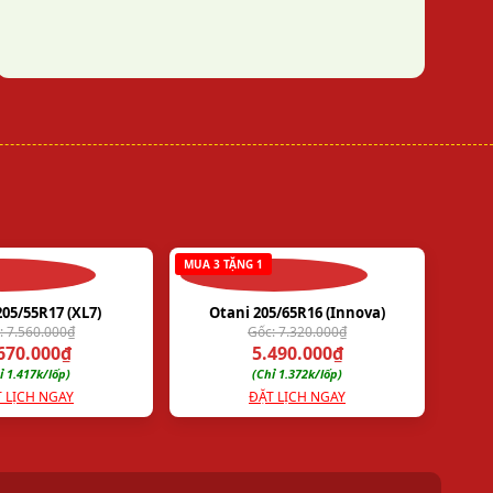
CHI NHÁNH TRUNG TÂM
Chi Nhánh 3
Số 5/434 ĐT743, Khu phố Bình Đáng, phường Bình
Hoà, Tp. Thuận An, tỉnh Bình Dương
Hotline:
0931 555 998
MUA 3 TẶNG 1
CHÍNH SÁCH HỖ TRỢ:
205/55R17 (XL7)
Otani 205/65R16 (Innova)
: 7.560.000₫
Gốc: 7.320.000₫
› Chính sách bảo mật thông tin
670.000₫
5.490.000₫
› Điều kiện và điều khoản
ỉ 1.417k/lốp)
(Chỉ 1.372k/lốp)
› Chính sách thanh toán & giao hàng
 LỊCH NGAY
ĐẶT LỊCH NGAY