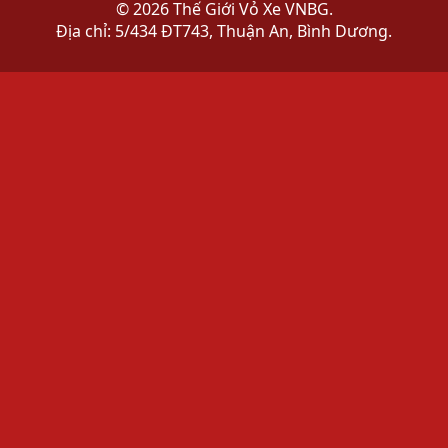
© 2026 Thế Giới Vỏ Xe VNBG.
Địa chỉ: 5/434 ĐT743, Thuận An, Bình Dương.