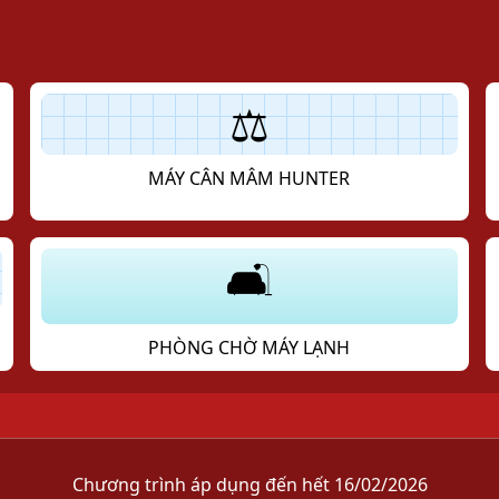
/434 ĐT743, Khu Phố Bình Đáng, Phường Bình Hoà, TP. Thuận An, Tỉnh Bình 
i:
0931 555 998 - 0989 312 998 - 0911 077 998
- Email:
thegioivoxevnbg@gm
⚖️
Copyright © CÔNG TY TNHH THẾ GIỚI VỎ XE
.VNBG
. All Rights Reserved.
MÁY CÂN MÂM HUNTER
🛋️
PHÒNG CHỜ MÁY LẠNH
Chương trình áp dụng đến hết 16/02/2026