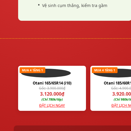
Vệ sinh cụm thắng, kiểm tra gầm
THẾ GIỚI VỎ XE VNBG
"An toàn của bạn là sứ mệnh của chúng tôi." Hệ thống
trung tâm phân phối lốp xe và bảo dưỡng ô tô hàng đầu
tại Bình Dương. Uy tín - Chuyên nghiệp - Minh bạch.
Email:
thegioivoxevnbg@gmail.com
Website:
thegioivoxe.com.vn
MUA 4 TẶNG 1
MUA 4 TẶNG 1
Otani 165/65R14 (i10)
Otani 185/60R1
Gốc: 3.900.000₫
Gốc: 4.900.
3.120.000₫
3.920.0
(Chỉ 780k/lốp)
(Chỉ 980k/l
ĐẶT LỊCH NGAY
ĐẶT LỊCH 