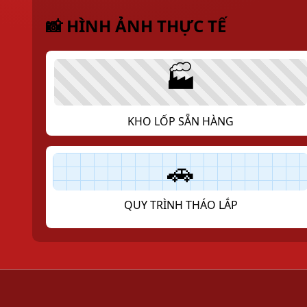
📸 HÌNH ẢNH THỰC TẾ
Trụ sở chính: 5
Tổng đà
🏭
Đăng nhập
KHO LỐP SẴN HÀNG
Đăng ký
Đăng nhập
🚗
Mật khẩu
QUY TRÌNH THÁO LẮP
Nhớ tài khoản
Quên mật khẩu
Đăng nhập
Hoặc đăng nhập với