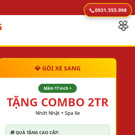
📞
0931.555.998
🌼
6
💎 GÓI XE SANG
Mâm 17 inch +
TẶNG COMBO 2TR
Nhớt Nhật + Spa Xe
🎁 QUÀ TẶNG CAO CẤP: