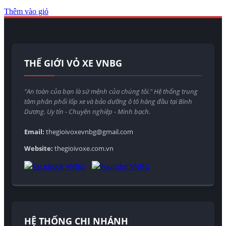
Thêm vào giỏ
THẾ GIỚI VỎ XE VNBG
"An toàn của bạn là sứ mệnh của chúng tôi." Hệ thống trung
tâm phân phối lốp xe và bảo dưỡng ô tô hàng đầu tại Bình
Dương. Uy tín - Chuyên nghiệp - Minh bạch.
Email:
thegioivoxevnbg@gmail.com
Website:
thegioivoxe.com.vn
HỆ THỐNG CHI NHÁNH