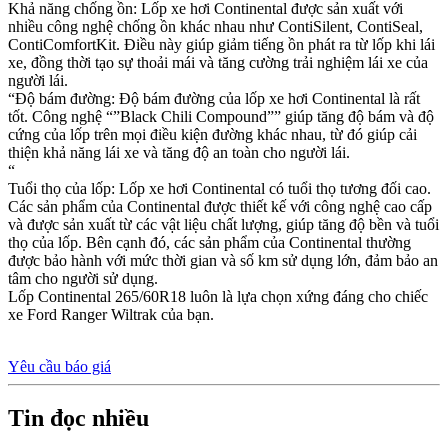
Khả năng chống ồn: Lốp xe hơi Continental được sản xuất với
nhiều công nghệ chống ồn khác nhau như ContiSilent, ContiSeal,
ContiComfortKit. Điều này giúp giảm tiếng ồn phát ra từ lốp khi lái
xe, đồng thời tạo sự thoải mái và tăng cường trải nghiệm lái xe của
người lái.
“Độ bám đường: Độ bám đường của lốp xe hơi Continental là rất
tốt. Công nghệ “”Black Chili Compound”” giúp tăng độ bám và độ
cứng của lốp trên mọi điều kiện đường khác nhau, từ đó giúp cải
thiện khả năng lái xe và tăng độ an toàn cho người lái.
“
Tuổi thọ của lốp: Lốp xe hơi Continental có tuổi thọ tương đối cao.
Các sản phẩm của Continental được thiết kế với công nghệ cao cấp
và được sản xuất từ các vật liệu chất lượng, giúp tăng độ bền và tuổi
thọ của lốp. Bên cạnh đó, các sản phẩm của Continental thường
được bảo hành với mức thời gian và số km sử dụng lớn, đảm bảo an
tâm cho người sử dụng.
Lốp Continental 265/60R18 luôn là lựa chọn xứng đáng cho chiếc
xe Ford Ranger Wiltrak của bạn.
Yêu cầu báo giá
Tin đọc nhiều