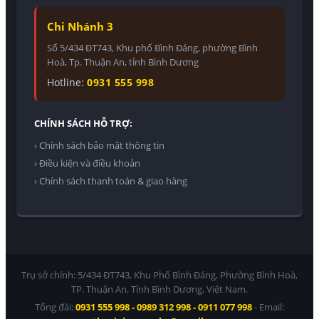
Chi Nhánh 3
Số 5/434 ĐT743, Khu phố Bình Đáng, phường Bình
Hoà, Tp. Thuận An, tỉnh Bình Dương
Hotline:
0931 555 998
CHÍNH SÁCH HỖ TRỢ:
› Chính sách bảo mật thông tin
› Điều kiện và điều khoản
› Chính sách thanh toán & giao hàng
Trụ sở chính: 5/434 ĐT743, Khu Phố Bình Đáng, Phường Bình Hoà,
TP. Thuận An, Tỉnh Bình Dương, Việt Nam.
Tổng đài:
0931 555 998 - 0989 312 998 - 0911 077 998
- Email: