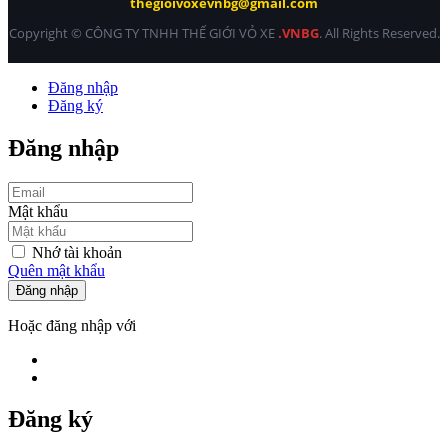
thegioivoxevnbg@gmail.com
Copyright © CÔNG TY TNHH THẾ GIỚI VỎ XE
.VNBG
. All Rights Reserved.
Đăng nhập
Đăng ký
Đăng nhập
Mật khẩu
Nhớ tài khoản
Quên mật khẩu
Đăng nhập
Hoặc đăng nhập với
Đăng ký