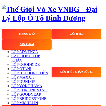
TRANG CHỦ
GIỚI THIỆU
SẢN PHẨM
LỐP ADVENZA
CÁC DÒNG LỐP
KHÁC
LỐP GOODRIDE
LỐP OTANI
KIẾN THỨC CHĂM SÓC XE
LỐP HAI ĐỒNG TIỀN
LỐP MAXXIS
LỐP DUNLOP
LỐP YOKOHAMA
LỐP CONTINENTAL
LỐP GOODYEAR
LỐP BRIDGESTONE
LỐP MICHELIN