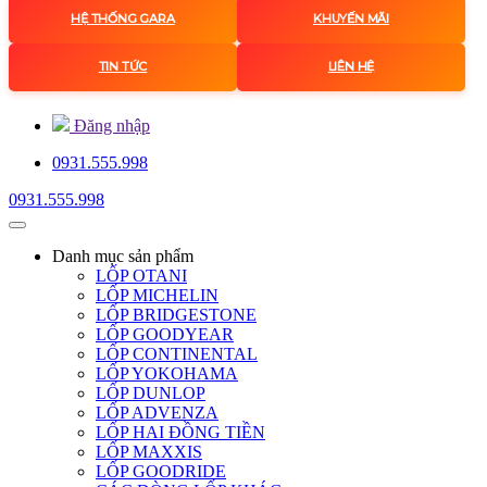
HỆ THỐNG GARA
KHUYẾN MÃI
TIN TỨC
LIÊN HỆ
Đăng nhập
0931.555.998
0931.555.998
Danh mục
sản phẩm
LỐP OTANI
LỐP MICHELIN
LỐP BRIDGESTONE
LỐP GOODYEAR
LỐP CONTINENTAL
LỐP YOKOHAMA
LỐP DUNLOP
LỐP ADVENZA
LỐP HAI ĐỒNG TIỀN
LỐP MAXXIS
LỐP GOODRIDE