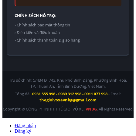
CHÍNH SÁCH HỖ TRỢ:
› Chính sách bảo mật thông tin
› Điều kiện và điều khoản
› Chính sách thanh toán & giao hàng
Trụ sở chính: 5/434 ĐT743, Khu Phố Bình Đáng, Phường Bình Hoà,
TP. Thuận An, Tỉnh Bình Dương, Việt Nam.
Tổng đài:
0931 555 998 - 0989 312 998 - 0911 077 998
- Email:
thegioivoxevnbg@gmail.com
Copyright © CÔNG TY TNHH THẾ GIỚI VỎ XE
.VNBG
. All Rights Reserved.
Đăng nhập
Đăng ký