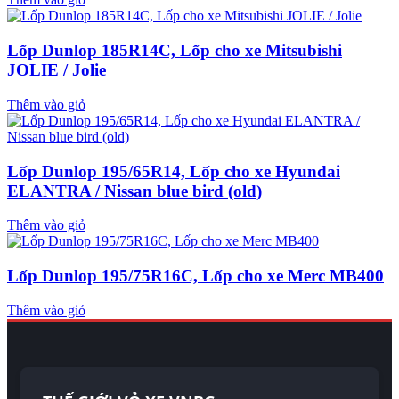
Lốp Dunlop 185R14C, Lốp cho xe Mitsubishi
JOLIE / Jolie
Thêm vào giỏ
Lốp Dunlop 195/65R14, Lốp cho xe Hyundai
ELANTRA / Nissan blue bird (old)
Thêm vào giỏ
Lốp Dunlop 195/75R16C, Lốp cho xe Merc MB400
Thêm vào giỏ