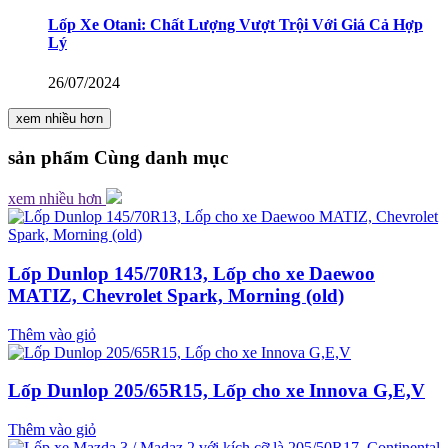
Lốp Xe Otani: Chất Lượng Vượt Trội Với Giá Cả Hợp
Lý
26/07/2024
xem nhiều hơn
sản phẩm
Cùng danh mục
xem nhiều hơn
Lốp Dunlop 145/70R13, Lốp cho xe Daewoo
MATIZ, Chevrolet Spark, Morning (old)
Thêm vào giỏ
Lốp Dunlop 205/65R15, Lốp cho xe Innova G,E,V
Thêm vào giỏ