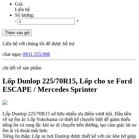
Giá:
Liên hệ
Số lượng:
-
+
Thêm vào giỏ
Liên hệ với chúng tôi để được hỗ trợ
chat ngay
0931.555.998
chi tiết về sản phẩm
Lốp Dunlop 225/70R15, Lốp cho xe Ford
ESCAPE / Mercedes Sprinter
Lốp Dunlop 225/70R15 sở hữu nhiều ưu điểm vượt trội. Đầu tiền
về sự êm ái: Lốp Yokohama có thiết kế chuyên biệt để giảm thiểu
tiếng ồn và rung lắc khi xe di chuyển trên đường, tạo cảm giác lái xe
êm ái và thoải mái hơn.
Tiếng ồn thấp: Lốp xe hơi Dunlop được thiết kế với các khe hở giúp