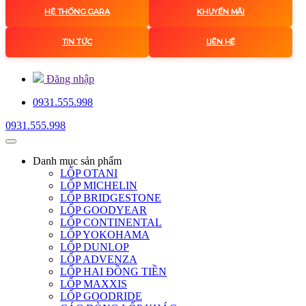
HỆ THỐNG GARA
KHUYẾN MÃI
TIN TỨC
LIÊN HỆ
Đăng nhập
0931.555.998
0931.555.998
Danh mục
sản phẩm
LỐP OTANI
LỐP MICHELIN
LỐP BRIDGESTONE
LỐP GOODYEAR
LỐP CONTINENTAL
LỐP YOKOHAMA
LỐP DUNLOP
LỐP ADVENZA
LỐP HAI ĐỒNG TIỀN
LỐP MAXXIS
LỐP GOODRIDE