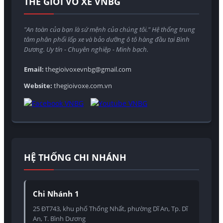
THẾ GIỚI VỎ XE VNBG
"An toàn của bạn là sứ mệnh của chúng tôi." Hệ thống trung
tâm phân phối lốp xe và bảo dưỡng ô tô hàng đầu tại Bình
Dương. Uy tín - Chuyên nghiệp - Minh bạch.
Email:
thegioivoxevnbg@gmail.com
Website:
thegioivoxe.com.vn
HỆ THỐNG CHI NHÁNH
Chi Nhánh 1
25 ĐT743, khu phố Thống Nhất, phường Dĩ An, Tp. Dĩ
An, T. Bình Dương