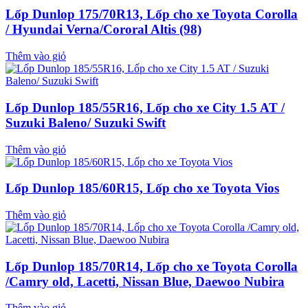
Lốp Dunlop 175/70R13, Lốp cho xe Toyota Corolla
/ Hyundai Verna/Cororal Altis (98)
Thêm vào giỏ
Lốp Dunlop 185/55R16, Lốp cho xe City 1.5 AT /
Suzuki Baleno/ Suzuki Swift
Thêm vào giỏ
Lốp Dunlop 185/60R15, Lốp cho xe Toyota Vios
Thêm vào giỏ
Lốp Dunlop 185/70R14, Lốp cho xe Toyota Corolla
/Camry old, Lacetti, Nissan Blue, Daewoo Nubira
Thêm vào giỏ