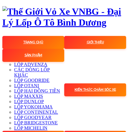
TRANG CHỦ
GIỚI THIỆU
SẢN PHẨM
LỐP ADVENZA
CÁC DÒNG LỐP
KHÁC
LỐP GOODRIDE
LỐP OTANI
KIẾN THỨC CHĂM SÓC XE
LỐP HAI ĐỒNG TIỀN
LỐP MAXXIS
LỐP DUNLOP
LỐP YOKOHAMA
LỐP CONTINENTAL
LỐP GOODYEAR
LỐP BRIDGESTONE
LỐP MICHELIN