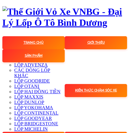
TRANG CHỦ
GIỚI THIỆU
SẢN PHẨM
LỐP ADVENZA
CÁC DÒNG LỐP
KHÁC
LỐP GOODRIDE
LỐP OTANI
KIẾN THỨC CHĂM SÓC XE
LỐP HAI ĐỒNG TIỀN
LỐP MAXXIS
LỐP DUNLOP
LỐP YOKOHAMA
LỐP CONTINENTAL
LỐP GOODYEAR
LỐP BRIDGESTONE
LỐP MICHELIN