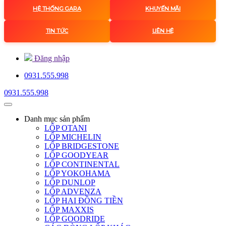
HỆ THỐNG GARA
KHUYẾN MÃI
TIN TỨC
LIÊN HỆ
Đăng nhập
0931.555.998
0931.555.998
Danh mục
sản phẩm
LỐP OTANI
LỐP MICHELIN
LỐP BRIDGESTONE
LỐP GOODYEAR
LỐP CONTINENTAL
LỐP YOKOHAMA
LỐP DUNLOP
LỐP ADVENZA
LỐP HAI ĐỒNG TIỀN
LỐP MAXXIS
LỐP GOODRIDE