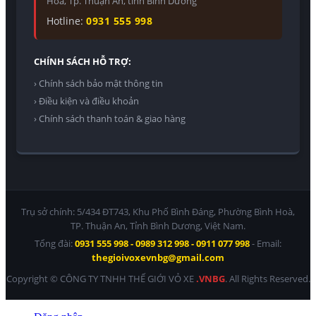
Hoà, Tp. Thuận An, tỉnh Bình Dương
Hotline:
0931 555 998
CHÍNH SÁCH HỖ TRỢ:
› Chính sách bảo mật thông tin
› Điều kiện và điều khoản
› Chính sách thanh toán & giao hàng
Trụ sở chính: 5/434 ĐT743, Khu Phố Bình Đáng, Phường Bình Hoà,
TP. Thuận An, Tỉnh Bình Dương, Việt Nam.
Tổng đài:
0931 555 998 - 0989 312 998 - 0911 077 998
- Email:
thegioivoxevnbg@gmail.com
Copyright © CÔNG TY TNHH THẾ GIỚI VỎ XE
.VNBG
. All Rights Reserved.