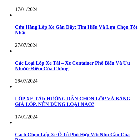
17/01/2024
Cửa Hàng Lốp Xe Gần Đây: Tìm Hiểu Và Lựa Chọn Tốt
Nhất
27/07/2024
Các Loại Lốp Xe Tải – Xe Container Phổ Biến Và Ưu
Nhược Điểm Của Chúng
26/07/2024
LỐP XE TẢI: HƯỚNG DẪN CHỌN LỐP VÀ BẢNG
GIÁ LỐP. NÊN DÙNG LOẠI NÀO?
17/01/2024
Cách Chọn Lốp Xe Ô Tô Phù Hợp Với Nhu Cầu Của