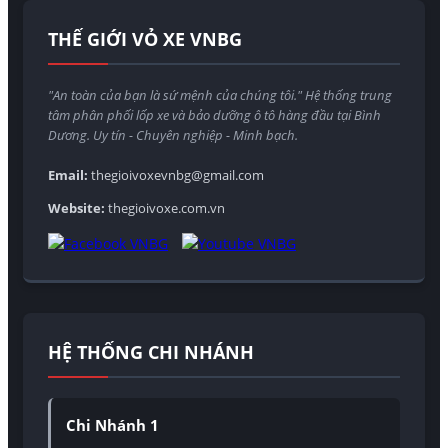
THẾ GIỚI VỎ XE VNBG
"An toàn của bạn là sứ mệnh của chúng tôi." Hệ thống trung
tâm phân phối lốp xe và bảo dưỡng ô tô hàng đầu tại Bình
Dương. Uy tín - Chuyên nghiệp - Minh bạch.
Email:
thegioivoxevnbg@gmail.com
Website:
thegioivoxe.com.vn
HỆ THỐNG CHI NHÁNH
Chi Nhánh 1