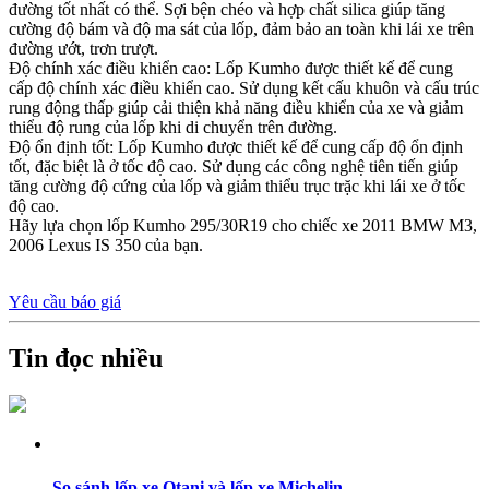
đường tốt nhất có thể. Sợi bện chéo và hợp chất silica giúp tăng
cường độ bám và độ ma sát của lốp, đảm bảo an toàn khi lái xe trên
đường ướt, trơn trượt.
Độ chính xác điều khiển cao: Lốp Kumho được thiết kế để cung
cấp độ chính xác điều khiển cao. Sử dụng kết cấu khuôn và cấu trúc
rung động thấp giúp cải thiện khả năng điều khiển của xe và giảm
thiểu độ rung của lốp khi di chuyển trên đường.
Độ ổn định tốt: Lốp Kumho được thiết kế để cung cấp độ ổn định
tốt, đặc biệt là ở tốc độ cao. Sử dụng các công nghệ tiên tiến giúp
tăng cường độ cứng của lốp và giảm thiểu trục trặc khi lái xe ở tốc
độ cao.
Hãy lựa chọn lốp Kumho 295/30R19 cho chiếc xe 2011 BMW M3,
2006 Lexus IS 350 của bạn.
Yêu cầu báo giá
Tin đọc nhiều
So sánh lốp xe Otani và lốp xe Michelin