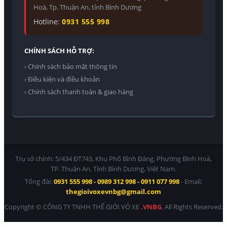
Hoà, Tp. Thuận An, tỉnh Bình Dương
Hotline:
0931 555 998
CHÍNH SÁCH HỖ TRỢ:
› Chính sách bảo mật thông tin
› Điều kiện và điều khoản
› Chính sách thanh toán & giao hàng
Trụ sở chính: 5/434 ĐT743, Khu Phố Bình Đáng, Phường Bình Hoà,
TP. Thuận An, Tỉnh Bình Dương, Việt Nam.
Tổng đài:
0931 555 998 - 0989 312 998 - 0911 077 998
- Email:
thegioivoxevnbg@gmail.com
Copyright © CÔNG TY TNHH THẾ GIỚI VỎ XE
.VNBG
. All Rights Reserved.