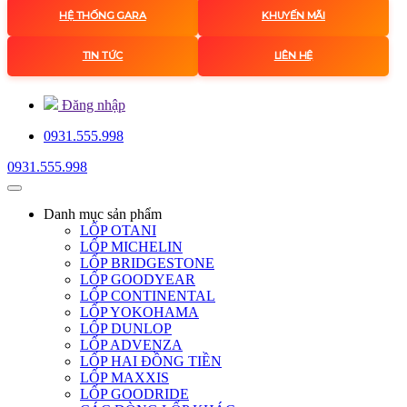
HỆ THỐNG GARA
KHUYẾN MÃI
TIN TỨC
LIÊN HỆ
Đăng nhập
0931.555.998
0931.555.998
Danh mục
sản phẩm
LỐP OTANI
LỐP MICHELIN
LỐP BRIDGESTONE
LỐP GOODYEAR
LỐP CONTINENTAL
LỐP YOKOHAMA
LỐP DUNLOP
LỐP ADVENZA
LỐP HAI ĐỒNG TIỀN
LỐP MAXXIS
LỐP GOODRIDE