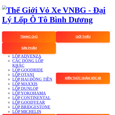
TRANG CHỦ
GIỚI THIỆU
SẢN PHẨM
LỐP ADVENZA
CÁC DÒNG LỐP
KHÁC
LỐP GOODRIDE
LỐP OTANI
KIẾN THỨC CHĂM SÓC XE
LỐP HAI ĐỒNG TIỀN
LỐP MAXXIS
LỐP DUNLOP
LỐP YOKOHAMA
LỐP CONTINENTAL
LỐP GOODYEAR
LỐP BRIDGESTONE
LỐP MICHELIN