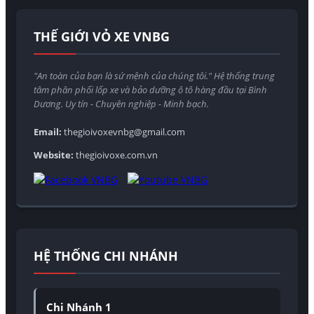
THẾ GIỚI VỎ XE VNBG
"An toàn của bạn là sứ mệnh của chúng tôi." Hệ thống trung
tâm phân phối lốp xe và bảo dưỡng ô tô hàng đầu tại Bình
Dương. Uy tín - Chuyên nghiệp - Minh bạch.
Email:
thegioivoxevnbg@gmail.com
Website:
thegioivoxe.com.vn
HỆ THỐNG CHI NHÁNH
Chi Nhánh 1