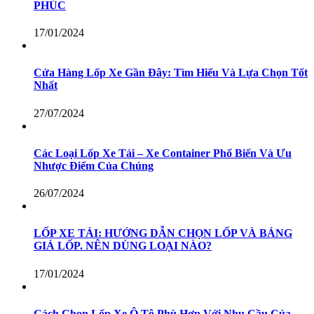
PHÚC
17/01/2024
Cửa Hàng Lốp Xe Gần Đây: Tìm Hiểu Và Lựa Chọn Tốt
Nhất
27/07/2024
Các Loại Lốp Xe Tải – Xe Container Phổ Biến Và Ưu
Nhược Điểm Của Chúng
26/07/2024
LỐP XE TẢI: HƯỚNG DẪN CHỌN LỐP VÀ BẢNG
GIÁ LỐP. NÊN DÙNG LOẠI NÀO?
17/01/2024
Cách Chọn Lốp Xe Ô Tô Phù Hợp Với Nhu Cầu Của