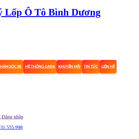
CHĂM SÓC XE
HỆ THỐNG GARA
KHUYẾN MÃI
TIN TỨC
LIÊN HỆ
Đăng nhập
31.555.998