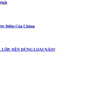
Nhất
hược Điểm Của Chúng
 LỐP. NÊN DÙNG LOẠI NÀO?