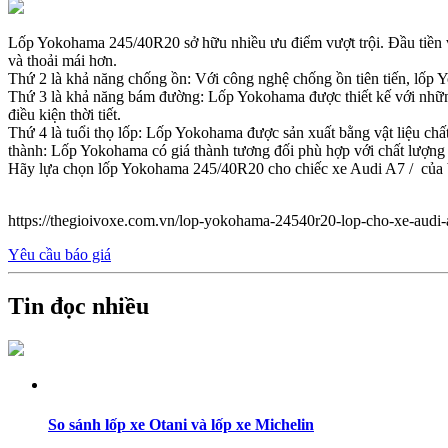
Lốp Yokohama 245/40R20 sở hữu nhiều ưu điểm vượt trội. Đầu tiền về 
và thoải mái hơn.
Thứ 2 là khả năng chống ồn: Với công nghệ chống ồn tiên tiến, lốp Yo
Thứ 3 là khả năng bám đường: Lốp Yokohama được thiết kế với những 
điều kiện thời tiết.
Thứ 4 là tuổi thọ lốp: Lốp Yokohama được sản xuất bằng vật liệu chất 
thành: Lốp Yokohama có giá thành tương đối phù hợp với chất lượng
Hãy lựa chọn lốp Yokohama 245/40R20 cho chiếc xe Audi A7 / của 
https://thegioivoxe.com.vn/lop-yokohama-24540r20-lop-cho-xe-audi-
Yêu cầu báo giá
Tin đọc nhiều
So sánh lốp xe Otani và lốp xe Michelin