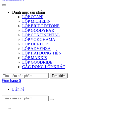
Danh mục
sản phẩm
LỐP OTANI
LỐP MICHELIN
LỐP BRIDGESTONE
LỐP GOODYEAR
LỐP CONTINENTAL
LỐP YOKOHAMA
LỐP DUNLOP
LỐP ADVENZA
LỐP HAI ĐỒNG TIỀN
LỐP MAXXIS
LỐP GOODRIDE
CÁC DÒNG LỐP KHÁC
Tìm kiếm
Đơn hàng
0
Liên hệ