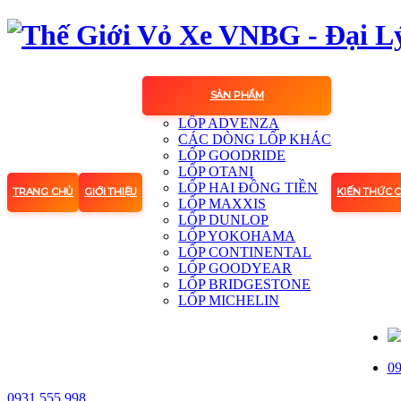
SẢN PHẨM
LỐP ADVENZA
CÁC DÒNG LỐP KHÁC
LỐP GOODRIDE
LỐP OTANI
LỐP HAI ĐỒNG TIỀN
TRANG CHỦ
GIỚI THIỆU
KIẾN THỨC 
LỐP MAXXIS
LỐP DUNLOP
LỐP YOKOHAMA
LỐP CONTINENTAL
LỐP GOODYEAR
LỐP BRIDGESTONE
LỐP MICHELIN
09
0931.555.998