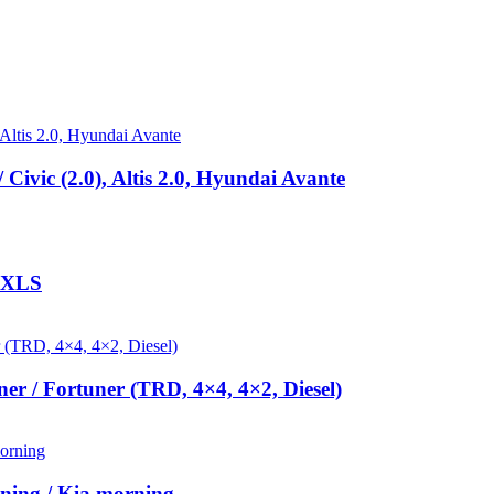
ivic (2.0), Altis 2.0, Hyundai Avante
 XLS
r / Fortuner (TRD, 4×4, 4×2, Diesel)
ing / Kia morning