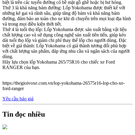
biệt là trên các tuyến đường có bề mặt gồ ghề hoặc bị hư hỏng.
Thứ 3 là khả năng bám đường: Lốp Yokohama được thiết kế với
những kẽ gai và rãnh sâu, giúp tăng độ bám và khả năng bám
đường, đảm bảo an toàn cho xe khi di chuyển trên mọi loại địa hình
và trong mọi điều kiện thời tiết.
Thứ 4 là tuổi thọ lốp: Lốp Yokohama được sản xuất bằng vật liệu
chất lượng cao và sử dụng công nghệ sản xuất tiên tiến, giúp kéo
dài tuổi thọ lốp và giảm chi phí thay thế lốp cho người dùng. Đặc
biệt về giá thành: Lốp Yokohama có giá thành tương đối phù hợp
với chất lượng sản phẩm, đáp ứng nhu cầu và ngân sách của người
dùng.
Hãy lựa chọn lốp Yokohama 265/75R16 cho chiếc xe Ford
RANGER của bạn.
https://thegioivoxe.com.vn/lop-yokohama-26575r16-lop-cho-xe-
ford-ranger
Yêu cầu báo giá
Tin đọc nhiều