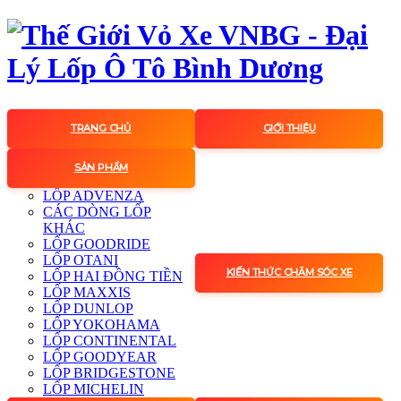
TRANG CHỦ
GIỚI THIỆU
SẢN PHẨM
LỐP ADVENZA
CÁC DÒNG LỐP
KHÁC
LỐP GOODRIDE
LỐP OTANI
KIẾN THỨC CHĂM SÓC XE
LỐP HAI ĐỒNG TIỀN
LỐP MAXXIS
LỐP DUNLOP
LỐP YOKOHAMA
LỐP CONTINENTAL
LỐP GOODYEAR
LỐP BRIDGESTONE
LỐP MICHELIN