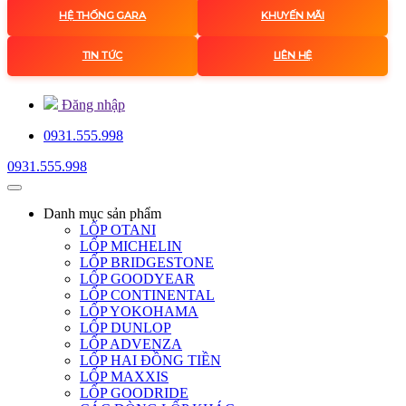
HỆ THỐNG GARA
KHUYẾN MÃI
TIN TỨC
LIÊN HỆ
Đăng nhập
0931.555.998
0931.555.998
Danh mục
sản phẩm
LỐP OTANI
LỐP MICHELIN
LỐP BRIDGESTONE
LỐP GOODYEAR
LỐP CONTINENTAL
LỐP YOKOHAMA
LỐP DUNLOP
LỐP ADVENZA
LỐP HAI ĐỒNG TIỀN
LỐP MAXXIS
LỐP GOODRIDE