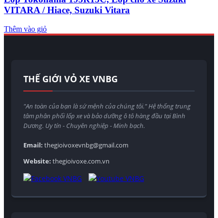
VITARA / Hiace, Suzuki Vitara
Thêm vào giỏ
THẾ GIỚI VỎ XE VNBG
"An toàn của bạn là sứ mệnh của chúng tôi." Hệ thống trung
tâm phân phối lốp xe và bảo dưỡng ô tô hàng đầu tại Bình
Dương. Uy tín - Chuyên nghiệp - Minh bạch.
Email:
thegioivoxevnbg@gmail.com
Website:
thegioivoxe.com.vn