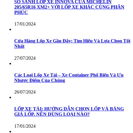
SO SÁNH LỐP XE INNOVA CỦA MICHELIN
205/65R16 XM2+ VỚI LỐP XE KHÁC CÙNG PHÂN
PHÚC
17/01/2024
Cửa Hàng Lốp Xe Gần Đây: Tìm Hiểu Và Lựa Chọn Tốt
Nhất
27/07/2024
Các Loại Lốp Xe Tải – Xe Container Phổ Biến Và Ưu
Nhược Điểm Của Chúng
26/07/2024
LỐP XE TẢI: HƯỚNG DẪN CHỌN LỐP VÀ BẢNG
GIÁ LỐP. NÊN DÙNG LOẠI NÀO?
17/01/2024