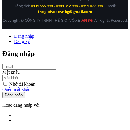
Tổng đài:
0931 555 998 - 0989 312 998 - 0911 077 998
- Email:
thegioivoxevnbg@gmail.com
Copyright © CÔNG TY TNHH THẾ GIỚI VỎ XE
.VNBG
. All Rights Reserved.
Đăng nhập
Đăng ký
Đăng nhập
Mật khẩu
Nhớ tài khoản
Quên mật khẩu
Đăng nhập
Hoặc đăng nhập với