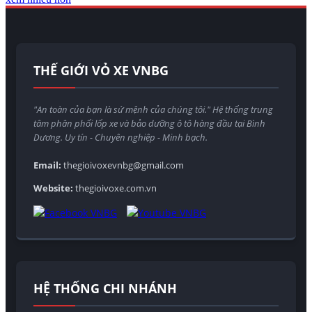
THẾ GIỚI VỎ XE VNBG
"An toàn của bạn là sứ mệnh của chúng tôi." Hệ thống trung
tâm phân phối lốp xe và bảo dưỡng ô tô hàng đầu tại Bình
Dương. Uy tín - Chuyên nghiệp - Minh bạch.
Email:
thegioivoxevnbg@gmail.com
Website:
thegioivoxe.com.vn
HỆ THỐNG CHI NHÁNH