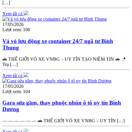
[…]
Xem tất cả
17/05/2026
Lượt xem:
106
Vá vỏ lưu động xe container 24/7 ngã tư Bình
Thung
🚗 THẾ GIỚI VỎ XE VNBG – UY TÍN TẠO NIỀM TIN 🚗 📍
Trụ […]
Xem tất cả
17/05/2026
Lượt xem:
104
Gara sửa gầm, thay phuộc nhún ô tô uy tín Bình
Dương
— — — — — — 🚗 THẾ GIỚI VỎ XE VNBG – UY TÍN […]
Xem tất cả