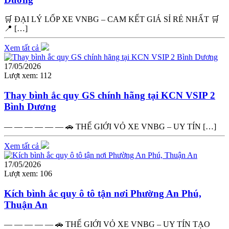
🛒 ĐẠI LÝ LỐP XE VNBG – CAM KẾT GIÁ SỈ RẺ NHẤT 🛒
📍 […]
Xem tất cả
17/05/2026
Lượt xem:
112
Thay bình ắc quy GS chính hãng tại KCN VSIP 2
Bình Dương
— — — — — — 🚗 THẾ GIỚI VỎ XE VNBG – UY TÍN […]
Xem tất cả
17/05/2026
Lượt xem:
106
Kích bình ắc quy ô tô tận nơi Phường An Phú,
Thuận An
— — — — — 🚗 THẾ GIỚI VỎ XE VNBG – UY TÍN TẠO