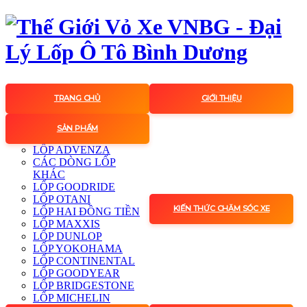
TRANG CHỦ
GIỚI THIỆU
SẢN PHẨM
LỐP ADVENZA
CÁC DÒNG LỐP
KHÁC
LỐP GOODRIDE
LỐP OTANI
KIẾN THỨC CHĂM SÓC XE
LỐP HAI ĐỒNG TIỀN
LỐP MAXXIS
LỐP DUNLOP
LỐP YOKOHAMA
LỐP CONTINENTAL
LỐP GOODYEAR
LỐP BRIDGESTONE
LỐP MICHELIN