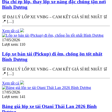
Địa chỉ ép lốp, thay lốp xe nâng đặc chủng tận nơi
Bình Dương
🛒 ĐẠI LÝ LỐP XE VNBG – CAM KẾT GIÁ SỈ RẺ NHẤT 🛒
📍 […]
Xem tất cả
17/05/2026
Lượt xem:
110
Lốp xe bán tải (Pickup) đi êm, chống ồn tốt nhất
Bình Dương
🛒 ĐẠI LÝ LỐP XE VNBG – CAM KẾT GIÁ SỈ RẺ NHẤT 🛒
📍 […]
Xem tất cả
17/05/2026
Lượt xem:
141
Bảng giá lốp xe tải Otani Thái Lan 2026 Bình
Dương