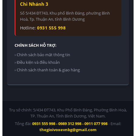
Chi Nhánh 3
Số 5/434 ĐT743, Khu phố Bình Đáng, phường Bình
Hoà, Tp. Thuận An, tỉnh Bình Dương
Hotline:
0931 555 998
CHÍNH SÁCH HỖ TRỢ:
› Chính sách bảo mật thông tin
› Điều kiện và điều khoản
› Chính sách thanh toán & giao hàng
Trụ sở chính: 5/434 ĐT743, Khu Phố Bình Đáng, Phường Bình Hoà,
TP. Thuận An, Tỉnh Bình Dương, Việt Nam.
Tổng đài:
0931 555 998 - 0989 312 998 - 0911 077 998
- Email:
thegioivoxevnbg@gmail.com