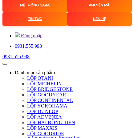
HỆ THỐNG GARA
KHUYẾN MÃI
TIN TỨC
LIÊN HỆ
Đăng nhập
0931.555.998
0931.555.998
Danh mục
sản phẩm
LỐP OTANI
LỐP MICHELIN
LỐP BRIDGESTONE
LỐP GOODYEAR
LỐP CONTINENTAL
LỐP YOKOHAMA
LỐP DUNLOP
LỐP ADVENZA
LỐP HAI ĐỒNG TIỀN
LỐP MAXXIS
LỐP GOODRIDE