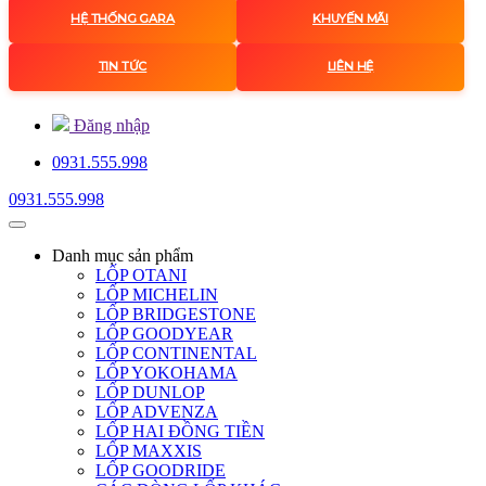
HỆ THỐNG GARA
KHUYẾN MÃI
TIN TỨC
LIÊN HỆ
Đăng nhập
0931.555.998
0931.555.998
Danh mục
sản phẩm
LỐP OTANI
LỐP MICHELIN
LỐP BRIDGESTONE
LỐP GOODYEAR
LỐP CONTINENTAL
LỐP YOKOHAMA
LỐP DUNLOP
LỐP ADVENZA
LỐP HAI ĐỒNG TIỀN
LỐP MAXXIS
LỐP GOODRIDE