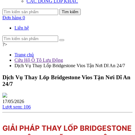
CÁC DÒNG LỐP KHÁC
Tìm kiếm
Đơn hàng
0
Liên hệ
?>
Trang chủ
Cứu Hộ Ô Tô Lưu Động
Dịch Vụ Thay Lốp Bridgestone Vios Tận Nơi Dĩ An 24/7
Dịch Vụ Thay Lốp Bridgestone Vios Tận Nơi Dĩ An
24/7
17/05/2026
Lượt xem:
106
GIẢI PHÁP THAY LỐP BRIDGESTONE