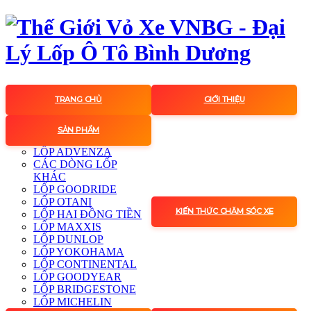
TRANG CHỦ
GIỚI THIỆU
SẢN PHẨM
LỐP ADVENZA
CÁC DÒNG LỐP
KHÁC
LỐP GOODRIDE
LỐP OTANI
KIẾN THỨC CHĂM SÓC XE
LỐP HAI ĐỒNG TIỀN
LỐP MAXXIS
LỐP DUNLOP
LỐP YOKOHAMA
LỐP CONTINENTAL
LỐP GOODYEAR
LỐP BRIDGESTONE
LỐP MICHELIN