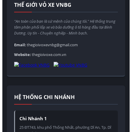
THẾ GIỚI VỎ XE VNBG
"An toàn của bạn là sứ mệnh của chúng tôi." Hệ thống trung
tâm phân phối lốp xe và bảo dưỡng ô tô hàng đầu tại Bình
Dương. Uy tín - Chuyên nghiệp - Minh bạch.
Email:
thegioivoxevnbg@gmail.com
Website:
thegioivoxe.com.vn
HỆ THỐNG CHI NHÁNH
Chi Nhánh 1
25 ĐT743, khu phố Thống Nhất, phường Dĩ An, Tp. Dĩ