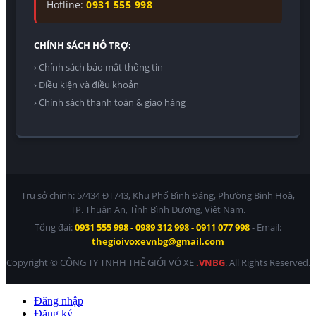
Hotline:
0931 555 998
CHÍNH SÁCH HỖ TRỢ:
› Chính sách bảo mật thông tin
› Điều kiện và điều khoản
› Chính sách thanh toán & giao hàng
Trụ sở chính: 5/434 ĐT743, Khu Phố Bình Đáng, Phường Bình Hoà,
TP. Thuận An, Tỉnh Bình Dương, Việt Nam.
Tổng đài:
0931 555 998 - 0989 312 998 - 0911 077 998
- Email:
thegioivoxevnbg@gmail.com
Copyright © CÔNG TY TNHH THẾ GIỚI VỎ XE
.VNBG
. All Rights Reserved.
Đăng nhập
Đăng ký