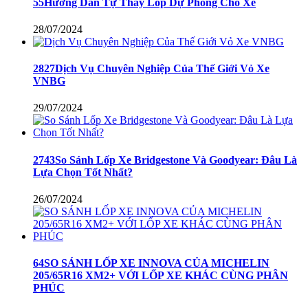
55Hướng Dẫn Tự Thay Lốp Dự Phòng Cho Xe
28/07/2024
2827Dịch Vụ Chuyên Nghiệp Của Thế Giới Vỏ Xe
VNBG
29/07/2024
2743So Sánh Lốp Xe Bridgestone Và Goodyear: Đâu Là
Lựa Chọn Tốt Nhất?
26/07/2024
64SO SÁNH LỐP XE INNOVA CỦA MICHELIN
205/65R16 XM2+ VỚI LỐP XE KHÁC CÙNG PHÂN
PHÚC