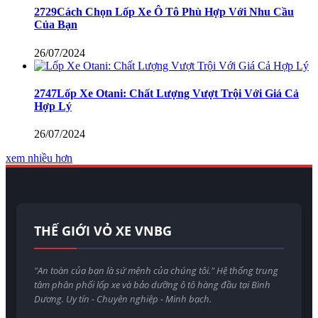
2729Cách Chọn Lốp Xe Ô Tô Phù Hợp Với Nhu Cầu
Của Bạn
26/07/2024
2747Lốp Xe Otani: Chất Lượng Vượt Trội Với Giá Cả
Hợp Lý
26/07/2024
xem nhiều hơn
THẾ GIỚI VỎ XE VNBG
"An toàn của bạn là sứ mệnh của chúng tôi." Hệ thống trung
tâm phân phối lốp xe và bảo dưỡng ô tô hàng đầu tại Bình
Dương. Uy tín - Chuyên nghiệp - Minh bạch.