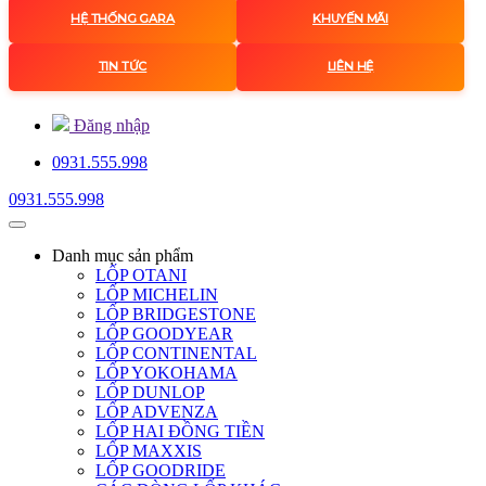
HỆ THỐNG GARA
KHUYẾN MÃI
TIN TỨC
LIÊN HỆ
Đăng nhập
0931.555.998
0931.555.998
Danh mục
sản phẩm
LỐP OTANI
LỐP MICHELIN
LỐP BRIDGESTONE
LỐP GOODYEAR
LỐP CONTINENTAL
LỐP YOKOHAMA
LỐP DUNLOP
LỐP ADVENZA
LỐP HAI ĐỒNG TIỀN
LỐP MAXXIS
LỐP GOODRIDE