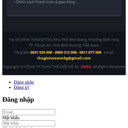
› Chính sách thanh toán & giao hàng
Trụ sở chính: 5/434 ĐT743, Khu Phố Bình Đáng, Phường Bình Hoà,
TP. Thuận An, Tỉnh Bình Dương, Việt Nam.
Tổng đài:
0931 555 998 - 0989 312 998 - 0911 077 998
- Email:
thegioivoxevnbg@gmail.com
Copyright © CÔNG TY TNHH THẾ GIỚI VỎ XE
.VNBG
. All Rights Reserved.
Đăng nhập
Đăng ký
Đăng nhập
Mật khẩu