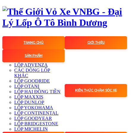
TRANG CHỦ
GIỚI THIỆU
SẢN PHẨM
LỐP ADVENZA
CÁC DÒNG LỐP
KHÁC
LỐP GOODRIDE
LỐP OTANI
KIẾN THỨC CHĂM SÓC XE
LỐP HAI ĐỒNG TIỀN
LỐP MAXXIS
LỐP DUNLOP
LỐP YOKOHAMA
LỐP CONTINENTAL
LỐP GOODYEAR
LỐP BRIDGESTONE
LỐP MICHELIN