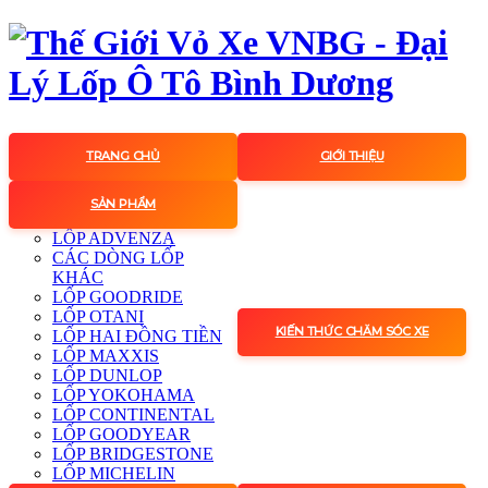
TRANG CHỦ
GIỚI THIỆU
SẢN PHẨM
LỐP ADVENZA
CÁC DÒNG LỐP
KHÁC
LỐP GOODRIDE
LỐP OTANI
KIẾN THỨC CHĂM SÓC XE
LỐP HAI ĐỒNG TIỀN
LỐP MAXXIS
LỐP DUNLOP
LỐP YOKOHAMA
LỐP CONTINENTAL
LỐP GOODYEAR
LỐP BRIDGESTONE
LỐP MICHELIN