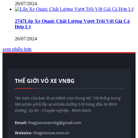
26/07/2024
2747Lốp Xe Otani: Chất Lượng Vượt Trội Với Giá Cả
Hợp Lý
26/07/2024
xem nhiều hơn
THẾ GIỚI VỎ XE VNBG
"An toàn của bạn là sứ mệnh của chúng tôi." Hệ thống trung
tâm phân phối lốp xe và bảo dưỡng ô tô hàng đầu tại Bình
Dương. Uy tín - Chuyên nghiệp - Minh bạch.
Email:
thegioivoxevnbg@gmail.com
Website:
thegioivoxe.com.vn