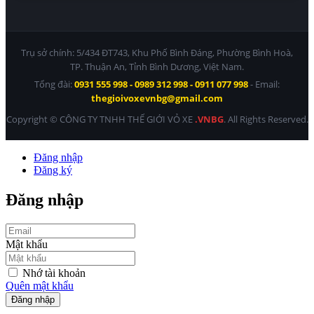
Trụ sở chính: 5/434 ĐT743, Khu Phố Bình Đáng, Phường Bình Hoà,
TP. Thuận An, Tỉnh Bình Dương, Việt Nam.
Tổng đài:
0931 555 998 - 0989 312 998 - 0911 077 998
- Email:
thegioivoxevnbg@gmail.com
Copyright © CÔNG TY TNHH THẾ GIỚI VỎ XE
.VNBG
. All Rights Reserved.
Đăng nhập
Đăng ký
Đăng nhập
Mật khẩu
Nhớ tài khoản
Quên mật khẩu
Đăng nhập