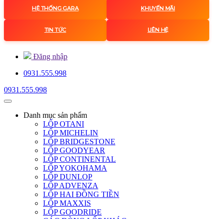
HỆ THỐNG GARA
KHUYẾN MÃI
TIN TỨC
LIÊN HỆ
Đăng nhập
0931.555.998
0931.555.998
Danh mục
sản phẩm
LỐP OTANI
LỐP MICHELIN
LỐP BRIDGESTONE
LỐP GOODYEAR
LỐP CONTINENTAL
LỐP YOKOHAMA
LỐP DUNLOP
LỐP ADVENZA
LỐP HAI ĐỒNG TIỀN
LỐP MAXXIS
LỐP GOODRIDE