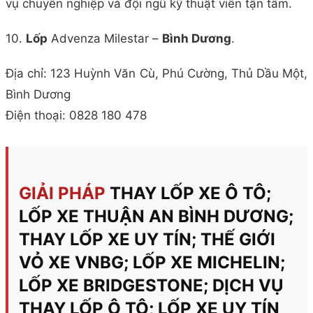
vụ chuyên nghiệp và đội ngũ kỹ thuật viên tận tâm.
10.
Lốp
Advenza Milestar –
Bình Dương
.
Địa chỉ: 123 Huỳnh Văn Cù, Phú Cường, Thủ Dầu Một,
Bình Dương
Điện thoại: 0828 180 478
GIẢI PHÁP
THAY LỐP XE Ô TÔ;
LỐP XE THUẬN AN BÌNH DƯƠNG;
THAY LỐP XE UY TÍN; THẾ GIỚI
VỎ XE VNBG; LỐP XE MICHELIN;
LỐP XE BRIDGESTONE; DỊCH VỤ
THAY LỐP Ô TÔ; LỐP XE UY TÍN