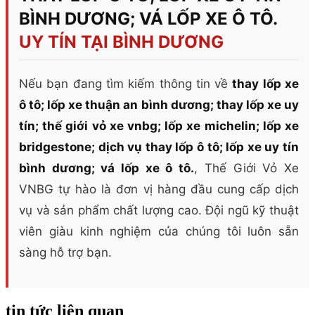
BÌNH DƯƠNG; VÁ LỐP XE Ô TÔ.
UY TÍN TẠI BÌNH DƯƠNG
Nếu bạn đang tìm kiếm thông tin về
thay lốp xe
ô tô; lốp xe thuận an bình dương; thay lốp xe uy
tín; thế giới vỏ xe vnbg; lốp xe michelin; lốp xe
bridgestone; dịch vụ thay lốp ô tô; lốp xe uy tín
bình dương; vá lốp xe ô tô.
, Thế Giới Vỏ Xe
VNBG tự hào là đơn vị hàng đầu cung cấp dịch
vụ và sản phẩm chất lượng cao. Đội ngũ kỹ thuật
viên giàu kinh nghiệm của chúng tôi luôn sẵn
sàng hỗ trợ bạn.
tin tức liên quan