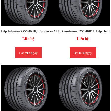
Lốp Advenza 255/40R18, Lốp cho xe Mercedes C CLASS / Lexus IS250/ BMW
Lốp Continental 255/40R18, Lốp cho 
Liên hệ
Liên hệ
Đặt mua ngay
Đặt mua ngay