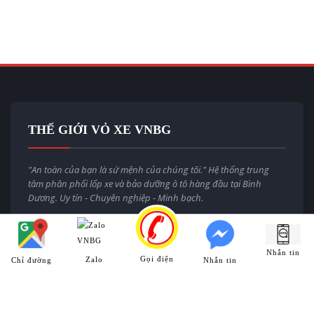
THẾ GIỚI VỎ XE VNBG
"An toàn của bạn là sứ mệnh của chúng tôi." Hệ thống trung
tâm phân phối lốp xe và bảo dưỡng ô tô hàng đầu tại Bình
Dương. Uy tín - Chuyên nghiệp - Minh bạch.
Email:
thegioivoxevnbg@gmail.com
Website:
thegioivoxe.com.vn
Nhắn tin
Gọi điện
Zalo
Chỉ đường
Nhắn tin