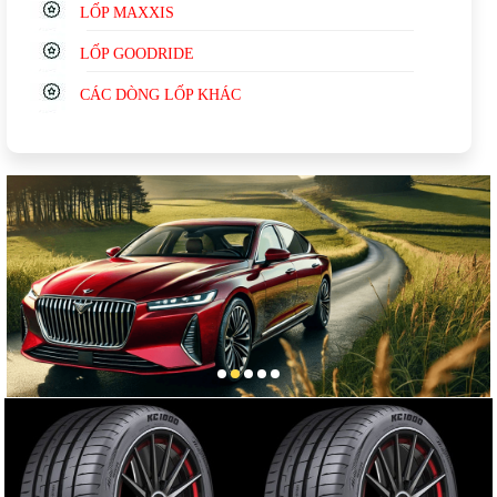
LỐP MAXXIS
LỐP GOODRIDE
CÁC DÒNG LỐP KHÁC