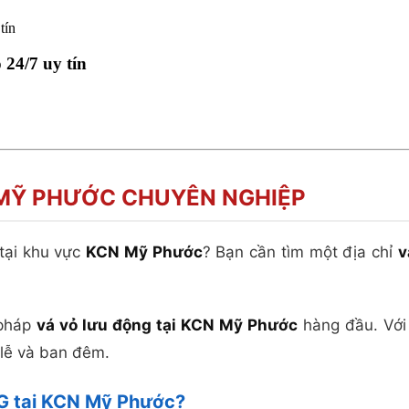
tín
24/7 uy tín
 MỸ PHƯỚC CHUYÊN NGHIỆP
 tại khu vực
KCN Mỹ Phước
? Bạn cần tìm một địa chỉ
v
 pháp
vá vỏ lưu động tại KCN Mỹ Phước
hàng đầu. Với 
 lễ và ban đêm.
BG tại KCN Mỹ Phước?