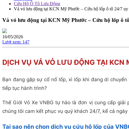
Cứu Hộ Ô Tô Lưu Động
Vá vỏ lưu động tại KCN Mỹ Phước – Cứu hộ lốp ô tô 24/7 uy 
Vá vỏ lưu động tại KCN Mỹ Phước – Cứu hộ lốp ô tô 
16/05/2026
Lượt xem:
147
DỊCH VỤ VÁ VỎ LƯU ĐỘNG TẠI KCN
Bạn đang gặp sự cố nổ lốp, xì lốp khi đang di chuyển
tiếp tục hành trình?
Thế Giới Vỏ Xe VNBG tự hào là đơn vị cung cấp giải
chúng tôi cam kết phục vụ quý khách 24/7, kể cả ngày
Tại sao nên chọn dịch vụ cứu hộ lốp của VN