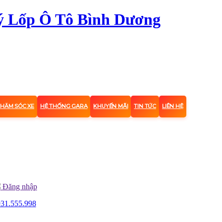
CHĂM SÓC XE
HỆ THỐNG GARA
KHUYẾN MÃI
TIN TỨC
LIÊN HỆ
Đăng nhập
31.555.998