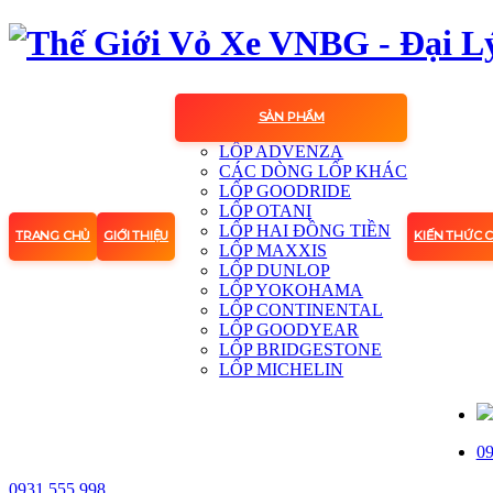
SẢN PHẨM
LỐP ADVENZA
CÁC DÒNG LỐP KHÁC
LỐP GOODRIDE
LỐP OTANI
LỐP HAI ĐỒNG TIỀN
TRANG CHỦ
GIỚI THIỆU
KIẾN THỨC 
LỐP MAXXIS
LỐP DUNLOP
LỐP YOKOHAMA
LỐP CONTINENTAL
LỐP GOODYEAR
LỐP BRIDGESTONE
LỐP MICHELIN
09
0931.555.998