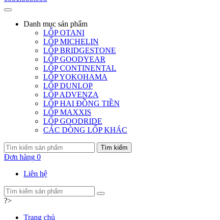
Danh mục
sản phẩm
LỐP OTANI
LỐP MICHELIN
LỐP BRIDGESTONE
LỐP GOODYEAR
LỐP CONTINENTAL
LỐP YOKOHAMA
LỐP DUNLOP
LỐP ADVENZA
LỐP HAI ĐỒNG TIỀN
LỐP MAXXIS
LỐP GOODRIDE
CÁC DÒNG LỐP KHÁC
Tìm kiếm
Đơn hàng
0
Liên hệ
?>
Trang chủ