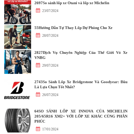
2697So sánh lốp xe Otani và lốp xe Michelin
23/07/2024
55Hướng Dẫn Tự Thay Lốp Dự Phòng Cho Xe
28/07/2024
2827Dịch Vụ Chuyên Nghiệp Của Thế Giới Vỏ Xe
VNBG
29/07/2024
2743So Sánh Lốp Xe Bridgestone Và Goodyear: Đâu
Là Lựa Chọn Tốt Nhất?
26/07/2024
64SO SÁNH LỐP XE INNOVA CỦA MICHELIN
205/65R16 XM2+ VỚI LỐP XE KHÁC CÙNG PHÂN
PHÚC
17/01/2024