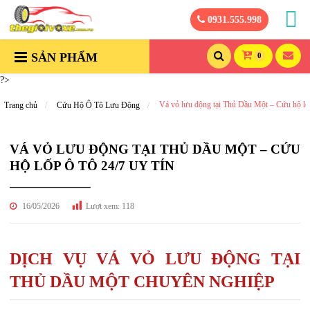
0931.555.998
SẢN PHẨM
0
?>
Vá vỏ lưu động tại Thủ Dầu Một – Cứu hộ lốp
Trang chủ
Cứu Hộ Ô Tô Lưu Động
VÁ VỎ LƯU ĐỘNG TẠI THỦ DẦU MỘT – CỨU
HỘ LỐP Ô TÔ 24/7 UY TÍN
16/05/2026
Lượt xem:
118
DỊCH VỤ VÁ VỎ LƯU ĐỘNG TẠI
THỦ DẦU MỘT CHUYÊN NGHIỆP