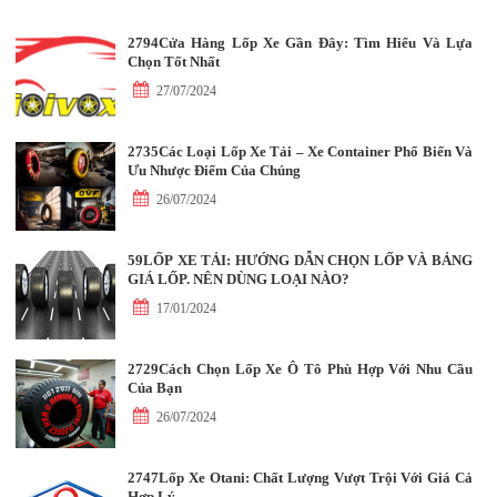
2794Cửa Hàng Lốp Xe Gần Đây: Tìm Hiểu Và Lựa
Chọn Tốt Nhất
27/07/2024
2735Các Loại Lốp Xe Tải – Xe Container Phổ Biến Và
Ưu Nhược Điểm Của Chúng
26/07/2024
59LỐP XE TẢI: HƯỚNG DẪN CHỌN LỐP VÀ BẢNG
GIÁ LỐP. NÊN DÙNG LOẠI NÀO?
17/01/2024
2729Cách Chọn Lốp Xe Ô Tô Phù Hợp Với Nhu Cầu
Của Bạn
26/07/2024
2747Lốp Xe Otani: Chất Lượng Vượt Trội Với Giá Cả
Hợp Lý