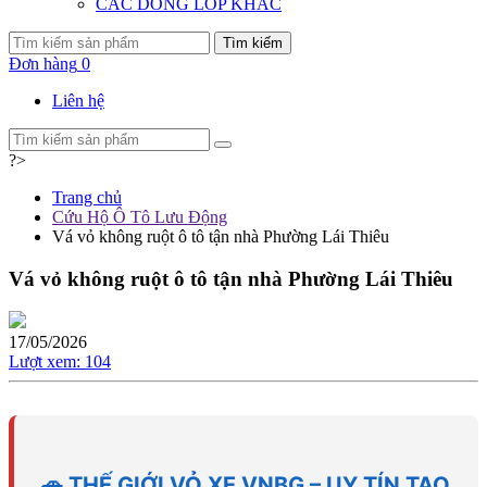
CÁC DÒNG LỐP KHÁC
Tìm kiếm
Đơn hàng
0
Liên hệ
?>
Trang chủ
Cứu Hộ Ô Tô Lưu Động
Vá vỏ không ruột ô tô tận nhà Phường Lái Thiêu
Vá vỏ không ruột ô tô tận nhà Phường Lái Thiêu
17/05/2026
Lượt xem:
104
🚗 THẾ GIỚI VỎ XE VNBG – UY TÍN TẠO