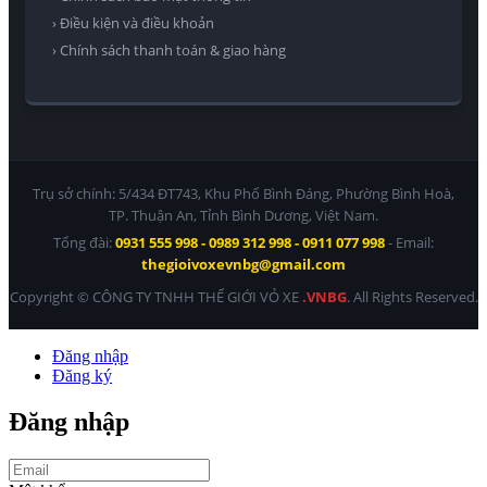
› Điều kiện và điều khoản
› Chính sách thanh toán & giao hàng
Trụ sở chính: 5/434 ĐT743, Khu Phố Bình Đáng, Phường Bình Hoà,
TP. Thuận An, Tỉnh Bình Dương, Việt Nam.
Tổng đài:
0931 555 998 - 0989 312 998 - 0911 077 998
- Email:
thegioivoxevnbg@gmail.com
Copyright © CÔNG TY TNHH THẾ GIỚI VỎ XE
.VNBG
. All Rights Reserved.
Đăng nhập
Đăng ký
Đăng nhập