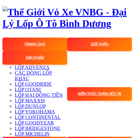
TRANG CHỦ
GIỚI THIỆU
SẢN PHẨM
LỐP ADVENZA
CÁC DÒNG LỐP
KHÁC
LỐP GOODRIDE
LỐP OTANI
KIẾN THỨC CHĂM SÓC XE
LỐP HAI ĐỒNG TIỀN
LỐP MAXXIS
LỐP DUNLOP
LỐP YOKOHAMA
LỐP CONTINENTAL
LỐP GOODYEAR
LỐP BRIDGESTONE
LỐP MICHELIN