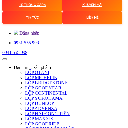
HỆ THỐNG GARA
KHUYẾN MÃI
TIN TỨC
LIÊN HỆ
Đăng nhập
0931.555.998
0931.555.998
Danh mục
sản phẩm
LỐP OTANI
LỐP MICHELIN
LỐP BRIDGESTONE
LỐP GOODYEAR
LỐP CONTINENTAL
LỐP YOKOHAMA
LỐP DUNLOP
LỐP ADVENZA
LỐP HAI ĐỒNG TIỀN
LỐP MAXXIS
LỐP GOODRIDE