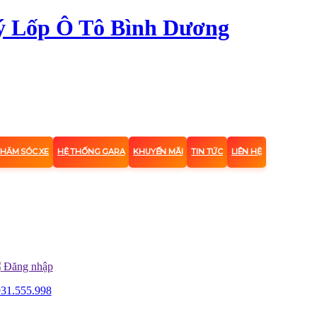
CHĂM SÓC XE
HỆ THỐNG GARA
KHUYẾN MÃI
TIN TỨC
LIÊN HỆ
Đăng nhập
31.555.998