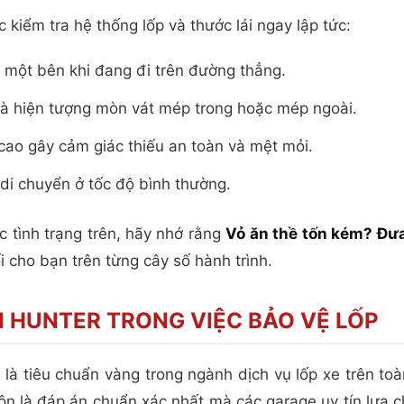
kiểm tra hệ thống lốp và thước lái ngay lập tức:
ng một bên khi đang đi trên đường thẳng.
 là hiện tượng mòn vát mép trong hoặc mép ngoài.
 cao gây cảm giác thiếu an toàn và mệt mỏi.
 di chuyển ở tốc độ bình thường.
 tình trạng trên, hãy nhớ rằng
Vỏ ăn thề tốn kém? Đưa
i cho bạn trên từng cây số hành trình.
HUNTER TRONG VIỆC BẢO VỆ LỐP
 tiêu chuẩn vàng trong ngành dịch vụ lốp xe trên toàn
ôn là đáp án chuẩn xác nhất mà các garage uy tín lựa c