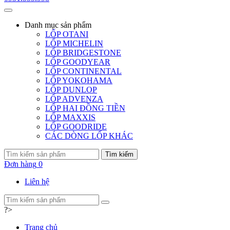
Danh mục
sản phẩm
LỐP OTANI
LỐP MICHELIN
LỐP BRIDGESTONE
LỐP GOODYEAR
LỐP CONTINENTAL
LỐP YOKOHAMA
LỐP DUNLOP
LỐP ADVENZA
LỐP HAI ĐỒNG TIỀN
LỐP MAXXIS
LỐP GOODRIDE
CÁC DÒNG LỐP KHÁC
Tìm kiếm
Đơn hàng
0
Liên hệ
?>
Trang chủ