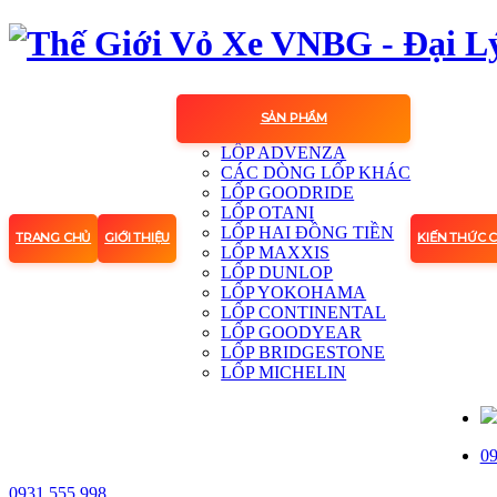
SẢN PHẨM
LỐP ADVENZA
CÁC DÒNG LỐP KHÁC
LỐP GOODRIDE
LỐP OTANI
LỐP HAI ĐỒNG TIỀN
TRANG CHỦ
GIỚI THIỆU
KIẾN THỨC 
LỐP MAXXIS
LỐP DUNLOP
LỐP YOKOHAMA
LỐP CONTINENTAL
LỐP GOODYEAR
LỐP BRIDGESTONE
LỐP MICHELIN
09
0931.555.998