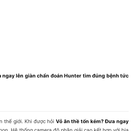
 ngay lên giàn chẩn đoán Hunter tìm đúng bệnh tức
 thế giới. Khi được hỏi
Vỏ ăn thề tốn kém? Đưa ngay
họn. Hệ thống camera độ phân giải cao kết hợp với bia