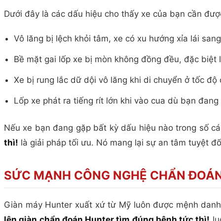
Dưới đây là các dấu hiệu cho thấy xe của bạn cần được 
Vô lăng bị lệch khỏi tâm, xe có xu hướng xỉa lái sa
Bề mặt gai lốp xe bị mòn không đồng đều, đặc biệt
Xe bị rung lắc dữ dội vô lăng khi di chuyển ở tốc độ
Lốp xe phát ra tiếng rít lớn khi vào cua dù bạn đang
Nếu xe bạn đang gặp bất kỳ dấu hiệu nào trong số các
thì!
là giải pháp tối ưu. Nó mang lại sự an tâm tuyệt đố
SỨC MẠNH CÔNG NGHỆ CHẨN ĐOÁN 
Giàn máy Hunter xuất xứ từ Mỹ luôn được mệnh danh là
lên giàn chẩn đoán Hunter tìm đúng bệnh tức thì!
lu