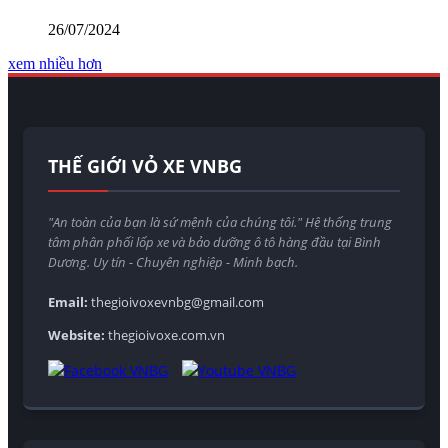
26/07/2024
xem nhiều hơn
THẾ GIỚI VỎ XE VNBG
"An toàn của bạn là sứ mệnh của chúng tôi." Hệ thống trung
tâm phân phối lốp xe và bảo dưỡng ô tô hàng đầu tại Bình
Dương. Uy tín - Chuyên nghiệp - Minh bạch.
Email:
thegioivoxevnbg@gmail.com
Website:
thegioivoxe.com.vn