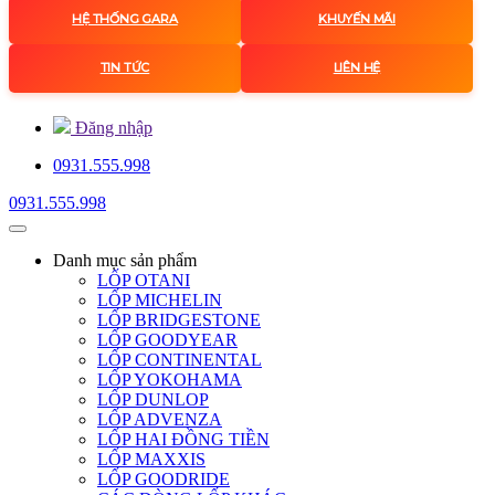
HỆ THỐNG GARA
KHUYẾN MÃI
TIN TỨC
LIÊN HỆ
Đăng nhập
0931.555.998
0931.555.998
Danh mục
sản phẩm
LỐP OTANI
LỐP MICHELIN
LỐP BRIDGESTONE
LỐP GOODYEAR
LỐP CONTINENTAL
LỐP YOKOHAMA
LỐP DUNLOP
LỐP ADVENZA
LỐP HAI ĐỒNG TIỀN
LỐP MAXXIS
LỐP GOODRIDE