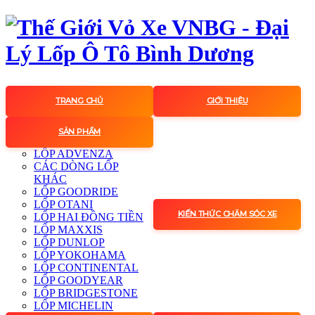
TRANG CHỦ
GIỚI THIỆU
SẢN PHẨM
LỐP ADVENZA
CÁC DÒNG LỐP
KHÁC
LỐP GOODRIDE
LỐP OTANI
KIẾN THỨC CHĂM SÓC XE
LỐP HAI ĐỒNG TIỀN
LỐP MAXXIS
LỐP DUNLOP
LỐP YOKOHAMA
LỐP CONTINENTAL
LỐP GOODYEAR
LỐP BRIDGESTONE
LỐP MICHELIN