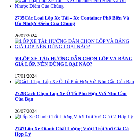
2735Các Loại Lốp Xe Tải – Xe Container Phổ Biến Và
Ưu Nhược Điểm Của Chúng
26/07/2024
59LỐP XE TẢI: HƯỚNG DẪN CHỌN LỐP VÀ BẢNG
GIÁ LỐP. NÊN DÙNG LOẠI NÀO?
17/01/2024
2729Cách Chọn Lốp Xe Ô Tô Phù Hợp Với Nhu Cầu
Của Bạn
26/07/2024
2747Lốp Xe Otani: Chất Lượng Vượt Trội Với Giá Cả
Hợp Lý